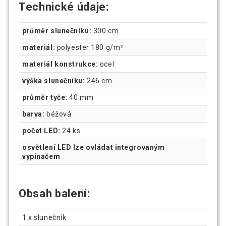
Technické údaje:
průměr slunečníku:
300 cm
materiál:
polyester 180 g/m²
materiál konstrukce:
ocel
výška slunečníku:
246 cm
průměr tyče:
40 mm
barva:
béžová
počet LED:
24 ks
osvětlení LED lze ovládat integrovaným
vypínačem
Obsah balení:
1 x slunečník