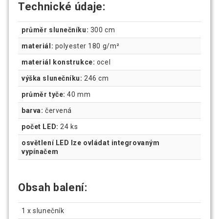
Technické údaje:
průměr slunečníku:
300 cm
materiál:
polyester 180 g/m²
materiál konstrukce:
ocel
výška slunečníku:
246 cm
průměr tyče:
40 mm
barva:
červená
počet LED:
24 ks
osvětlení LED lze ovládat integrovaným
vypínačem
Obsah balení:
1 x slunečník