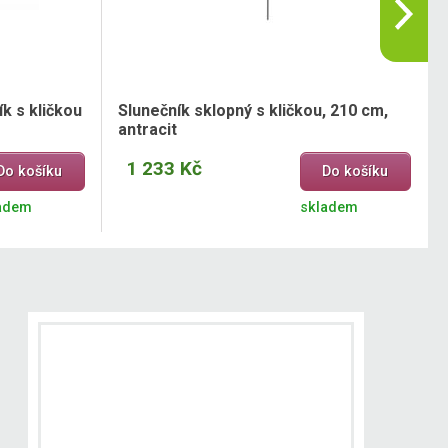
k s kličkou
Slunečník sklopný s kličkou, 210 cm,
antracit
1 233 Kč
Do košíku
Do košíku
adem
skladem