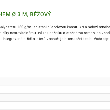
HEM Ø 3 M, BÉŽOVÝ
olyesteru 180 g/m² se stabilní ocelovou konstrukcí a nabízí mnoho 
káte díky nastavitelnému úhlu slunečníku a otočnému rameni do všec
je integrovaná stříška, která zabraňuje hromadění tepla. Vodoodpu