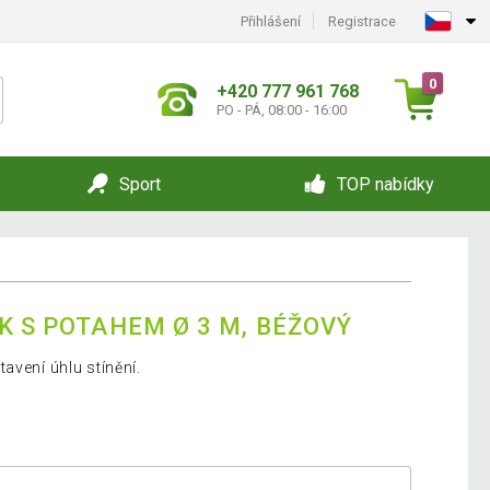
Přihlášení
Registrace
0
+420 777 961 768
PO - PÁ, 08:00 - 16:00
Sport
TOP nabídky
K S POTAHEM Ø 3 M, BÉŽOVÝ
avení úhlu stínění.