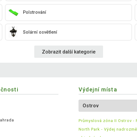
Polstrování
Solární osvětlení
Zobrazit další kategorie
ečnosti
Výdejní místa
ahrada
Průmyslová zóna II Ostrov - 
North Park - Výdej nadrozm