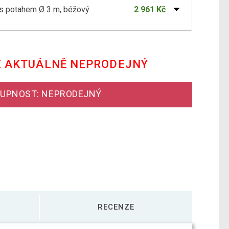
 s potahem Ø 3 m, béžový
2 961 Kč
s potahem Ø 3 m, červený
2 849 Kč
E AKTUÁLNĚ NEPRODEJNÝ
s potahem Ø 3 m, hnědý
2 840 Kč
UPNOST: NEPRODEJNÝ
s potahem Ø 3 m, zelený
2 854 Kč
RECENZE