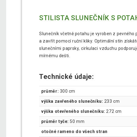
STILISTA SLUNEČNÍK S POTA
Slunečník včetně potahu je vyroben z pevného p
a zavřít pomocí ruční kliky. Optimální stín zís
slunečními paprsky, cirkulaci vzduchu podporu
mírnému dešti.
Technické údaje:
průměr:
300 cm
výška zavřeného slunečníku:
233 cm
výška otevřeného slunečníku:
272 cm
průměr tyče:
50 mm
otočné rameno do všech stran