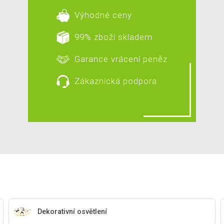
Výhodné ceny
99% zboží skladem
Garance vrácení peněz
Zákaznická podpora
Dekorativní osvětlení