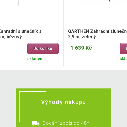
hradní slunečník s
GARTHEN Zahradní sluneční
9 m, béžový
2,9 m, zelený
1 639 Kč
Do košíku
skladem
skl
Výhody nákupu
Dodání zboží do 48h