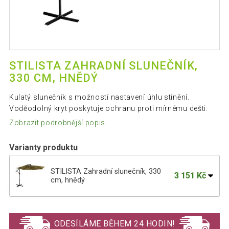
STILISTA ZAHRADNÍ SLUNEČNÍK,
330 CM, HNĚDÝ
Kulatý slunečník s možností nastavení úhlu stínění.
Voděodolný kryt poskytuje ochranu proti mírnému dešti.
Zobrazit podrobnější popis
Varianty produktu
STILISTA Zahradní slunečník, 330
3 151 Kč
cm, hnědý
STILISTA Zahradní slunečník, 330 cm,
3 185 Kč
červený
ODESÍLÁME BĚHEM 24 HODIN!