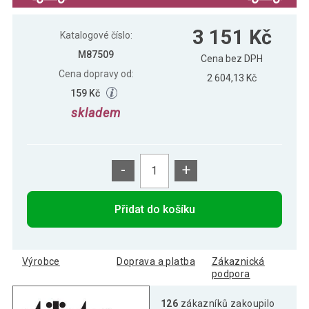
STILISTA Zahradní slunečník, 330 cm,
3 173 Kč
3 151 Kč
zelený
Katalogové číslo:
M87509
Cena bez DPH
Cena dopravy od:
2 604,13 Kč
159 Kč
skladem
-
+
Přidat do košíku
Výrobce
Doprava a platba
Zákaznická
podpora
126
zákazníků zakoupilo