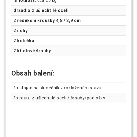
hmotnost:
cca 25 kg
držadlo z ušlechtilé oceli
2 redukční kroužky 4,8 / 3,9 cm
2 nohy
2 kolečka
2 křídlové šrouby
Obsah balení:
1x stojan na slunečník v rozloženém stavu
1x roura z ušlechtilé oceli / šrouby/podložky