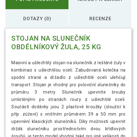
DOTAZY (0)
RECENZE
STOJAN NA SLUNEČNÍK
OBDÉLNÍKOVÝ ŽULA, 25 KG
Masivní a ušlechtilý stojan na slunečník z leštěné žuly v
kombinaci s ušlechtilou ocelí. Zabudovaná kolečka na
spodní straně a držadlo z ušlechtilé oceli ulehčují
transport. Stojan je vhodný pro poloviční slunečníky do
průměru 3 metry. Slunečník upevníte šrouby
umístěnými po stranách roury z ušlechtilé oceli.
Součástí dodávky jsou 2 plastové kroužky (sloužící k
příp. zúžení) s vnitřním průměrem 39 a 50 mm pro
upevnění klasických slunečníků. Díky možnosti upevnit
držák slunečníku prostřednictvím dvou křídlových
šroubů, je tento model vhodný také pro jiné velikosti do