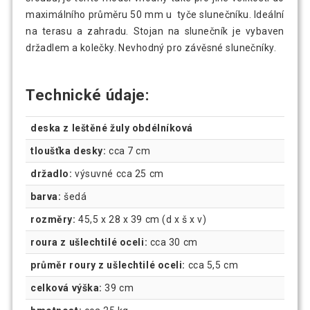
maximálního průměru 50 mm u tyče slunečníku. Ideální
na terasu a zahradu. Stojan na slunečník je vybaven
držadlem a kolečky. Nevhodný pro závěsné slunečníky.
Technické údaje:
deska z leštěné žuly obdélníková
tloušťka desky:
cca 7 cm
držadlo:
výsuvné cca 25 cm
barva:
šedá
rozměry:
45,5 x 28 x 39 cm (d x š x v)
roura z ušlechtilé oceli:
cca 30 cm
průměr roury z ušlechtilé oceli:
cca 5,5 cm
celková výška:
39 cm