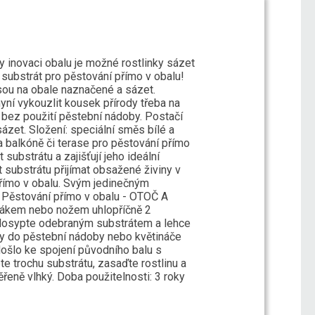
y inovaci obalu je možné rostlinky sázet
substrát pro pěstování přímo v obalu!
 jsou na obale naznačené a sázet.
yní vykouzlit kousek přírody třeba na
 bez použití pěstební nádoby. Postačí
sázet. Složení: speciální směs bílé a
 balkóně či terase pro pěstování přímo
ubstrátu a zajišťují jeho ideální
t substrátu přijímat obsažené živiny v
 přímo v obalu. Svým jedinečným
. Pěstování přímo v obalu - OTOČ A
ezákem nebo nožem uhlopříčně 2
, dosypte odebraným substrátem a lehce
iny do pěstební nádoby nebo květináče
došlo ke spojení původního balu s
 trochu substrátu, zasaďte rostlinu a
řeně vlhký. Doba použitelnosti: 3 roky