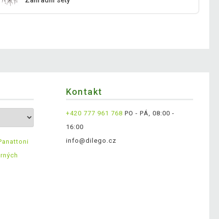
Zahradní sety
Kontakt
+420 777 961 768
PO - PÁ, 08:00 -
16:00
info@dilego.cz
Panattoni
ěrných