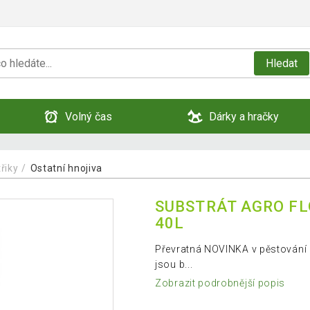
Hledat
Volný čas
Dárky a hračky
řiky
Ostatní hnojiva
SUBSTRÁT AGRO FL
40L
Převratná NOVINKA v pěstování 
jsou b...
Zobrazit podrobnější popis