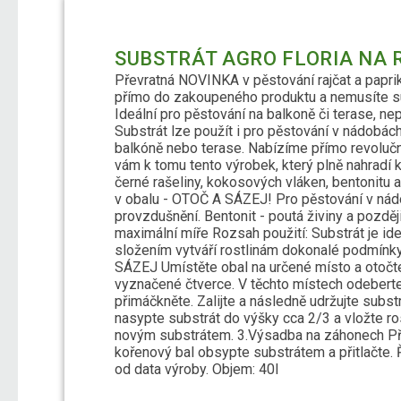
SUBSTRÁT AGRO FLORIA NA R
Převratná NOVINKA v pěstování rajčat a paprik
přímo do zakoupeného produktu a nemusíte sub
Ideální pro pěstování na balkoně či terase, ne
Substrát lze použít i pro pěstování v nádobác
balkóně nebo terase. Nabízíme přímo revoluční
vám k tomu tento výrobek, který plně nahradí k
černé rašeliny, kokosových vláken, bentonitu
v obalu - OTOČ A SÁZEJ! Pro pěstování v nádob
provzdušnění. Bentonit - poutá živiny a pozděj
maximální míře Rozsah použití: Substrát je ide
složením vytváří rostlinám dokonalé podmínky 
SÁZEJ Umístěte obal na určené místo a otočte
vyznačené čtverce. V těchto místech odeberte
přimáčkněte. Zalijte a následně udržujte subs
nasypte substrát do výšky cca 2/3 a vložte ro
novým substrátem. 3.Výsadba na záhonech Při 
kořenový bal obsypte substrátem a přitlačte. 
od data výroby. Objem: 40l