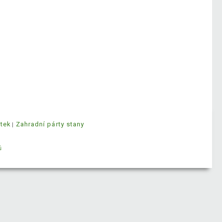
ytek
Zahradní párty stany
ů