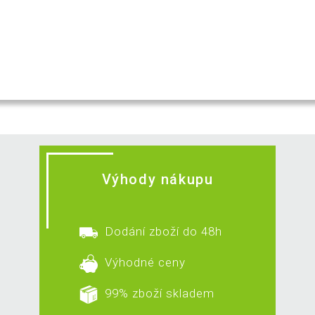
Výhody nákupu
Dodání zboží do 48h
Výhodné ceny
99% zboží skladem