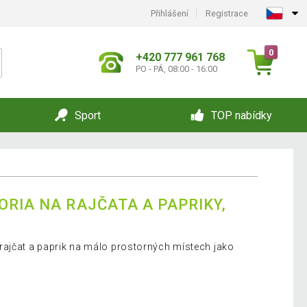
Přihlášení
Registrace
0
+420 777 961 768
PO - PÁ, 08:00 - 16:00
Sport
TOP nabídky
ORIA NA RAJČATA A PAPRIKY,
rajčat a paprik na málo prostorných místech jako