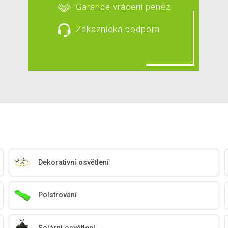
Garance vrácení peněz
Zákaznická podpora
Dekorativní osvětlení
Polstrování