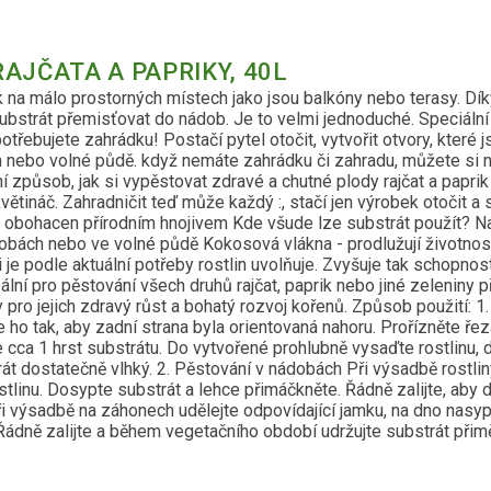
AJČATA A PAPRIKY, 40L
 na málo prostorných místech jako jsou balkóny nebo terasy. Dík
strát přemisťovat do nádob. Je to velmi jednoduché. Speciální 
potřebujete zahrádku! Postačí pytel otočit, vytvořit otvory, které
h nebo volné půdě. když nemáte zahrádku či zahradu, můžete si n
 způsob, jak si vypěstovat zdravé a chutné plody rajčat a paprik
větináč. Zahradničit teď může každý :, stačí jen výrobek otočit a 
 a obohacen přírodním hnojivem Kde všude lze substrát použít? Na
ách nebo ve volné půdě Kokosová vlákna - prodlužují životnost s
i je podle aktuální potřeby rostlin uvolňuje. Zvyšuje tak schopnos
ální pro pěstování všech druhů rajčat, paprik nebo jiné zeleniny
pro jejich zdravý růst a bohatý rozvoj kořenů. Způsob použití: 1
 ho tak, aby zadní strana byla orientovaná nahoru. Prořízněte ř
 cca 1 hrst substrátu. Do vytvořené prohlubně vysaďte rostlinu
trát dostatečně vlhký. 2. Pěstování v nádobách Při výsadbě rostl
stlinu. Dosypte substrát a lehce přimáčkněte. Řádně zalijte, aby 
výsadbě na záhonech udělejte odpovídající jamku, na dno nasypte
Řádně zalijte a během vegetačního období udržujte substrát přimě