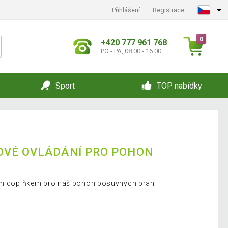
Přihlášení
Registrace
0
+420 777 961 768
PO - PÁ, 08:00 - 16:00
Sport
TOP nabídky
OVÉ OVLÁDÁNÍ PRO POHON
ním doplňkem pro náš pohon posuvných bran