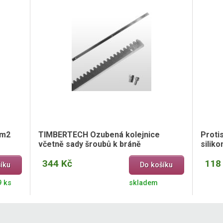
/m2
TIMBERTECH Ozubená kolejnice
Proti
včetně sady šroubů k bráně
siliko
344 Kč
118
íku
Do košíku
9 ks
skladem