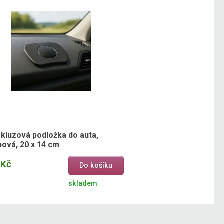
skluzová podložka do auta,
nová, 20 x 14 cm
 Kč
Do košíku
skladem