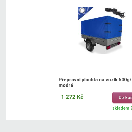
Přepravní plachta na vozík 500g
modrá
1 272 Kč
Do koš
skladem 