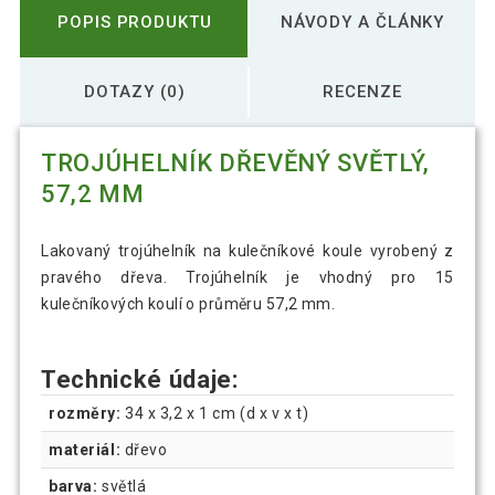
POPIS PRODUKTU
NÁVODY A ČLÁNKY
DOTAZY (0)
RECENZE
TROJÚHELNÍK DŘEVĚNÝ SVĚTLÝ,
57,2 MM
Lakovaný trojúhelník na kulečníkové koule vyrobený z
pravého dřeva. Trojúhelník je vhodný pro 15
kulečníkových koulí o průměru 57,2 mm.
Technické údaje:
rozměry:
34 x 3,2 x 1 cm (d x v x t)
materiál:
dřevo
barva:
světlá