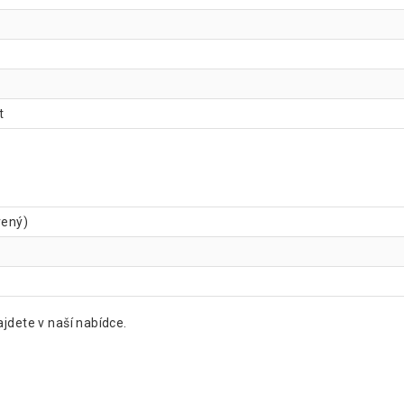
t
vený)
jdete v naší nabídce.