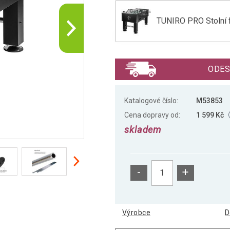
TUNIRO PRO Stolní f
TUNIRO PRO Stolní f
ODES
Katalogové číslo:
M53853
Cena dopravy od:
1 599 Kč
skladem
-
+
Výrobce
D