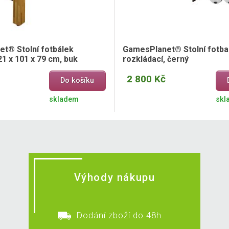
t® Stolní fotbálek
GamesPlanet® Stolní fotbal
1 x 101 x 79 cm, buk
rozkládací, černý
2 800 Kč
Do košíku
skladem
skl
Výhody nákupu
Dodání zboží do 48h