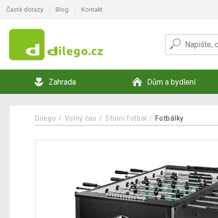
Časté dotazy
Blog
Kontakt
Zahrada
Dům a bydlení
Dilego
Volný čas
Stolní fotbal
Fotbálky