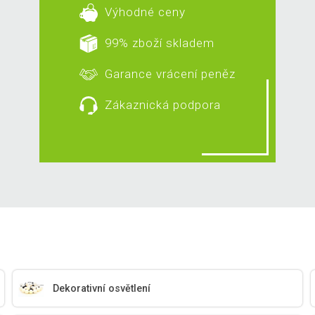
Výhodné ceny
99% zboží skladem
Garance vrácení peněz
Zákaznická podpora
Dekorativní osvětlení