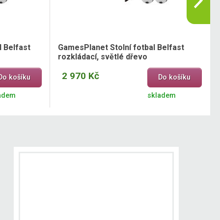
 Belfast
GamesPlanet Stolní fotbal Belfast
rozkládací, světlé dřevo
2 970 Kč
Do košíku
Do košíku
adem
skladem