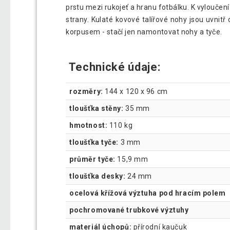
prstu mezi rukojeť a hranu fotbálku. K vyloučení
strany. Kulaté kovové talířové nohy jsou uvnit
korpusem - stačí jen namontovat nohy a tyče.
Technické údaje:
rozměry:
144 x 120 x 96 cm
tloušťka stěny:
35 mm
hmotnost:
110 kg
tloušťka tyče:
3 mm
průměr tyče:
15,9 mm
tloušťka desky:
24 mm
ocelová křížová výztuha pod hracím polem
pochromované trubkové výztuhy
materiál úchopů:
přírodní kaučuk