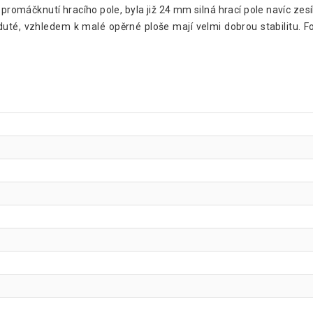
 promáčknutí hracího pole, byla již 24 mm silná hrací pole navíc ze
ř duté, vzhledem k malé opěrné ploše mají velmi dobrou stabilitu.