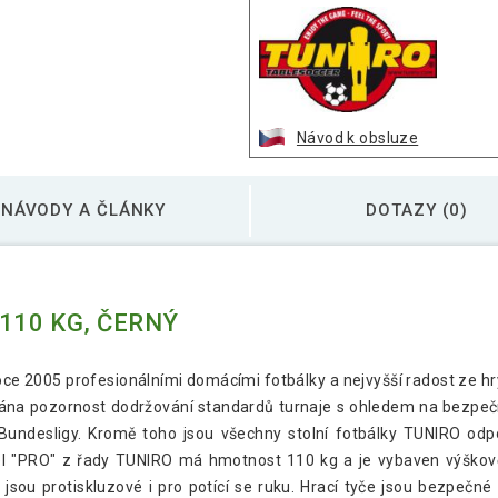
Návod k obsluze
NÁVODY A ČLÁNKY
DOTAZY (0)
110 KG, ČERNÝ
e 2005 profesionálními domácími fotbálky a nejvyšší radost ze hry 
vána pozornost dodržování standardů turnaje s ohledem na bezpeč
undesligy. Kromě toho jsou všechny stolní fotbálky TUNIRO odp
el "PRO" z řady TUNIRO má hmotnost 110 kg a je vybaven výško
 jsou protiskluzové i pro potící se ruku. Hrací tyče jsou bezpeč