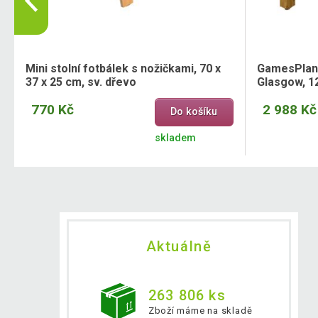
Mini stolní fotbálek s nožičkami, 70 x
GamesPlane
37 x 25 cm, sv. dřevo
Glasgow, 12
770 Kč
2 988 Kč
Do košíku
skladem
Aktuálně
263 806 ks
Zboží máme na skladě