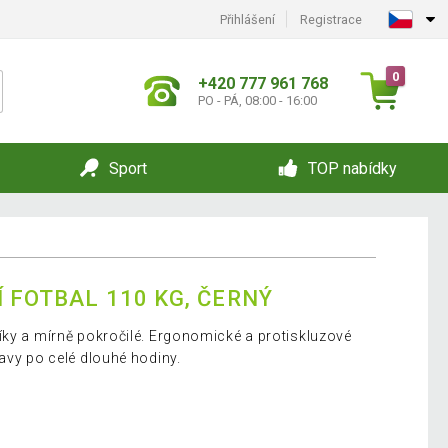
Přihlášení
Registrace
0
+420 777 961 768
PO - PÁ, 08:00 - 16:00
Sport
TOP nabídky
 FOTBAL 110 KG, ČERNÝ
íky a mírně pokročilé. Ergonomické a protiskluzové
avy po celé dlouhé hodiny.