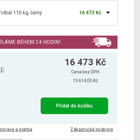
otbal 110 kg, černý
16 473 Kč
otbal 110 kg, černobílý
16 601 Kč
ÍLÁME BĚHEM 24 HODIN!
16 473 Kč
Cena bez DPH
13 614,05 Kč
Přidat do košíku
oprava a platba
Zákaznická podpora