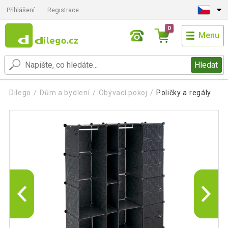
Přihlášení
Registrace
0
Menu
Hledat
Dilego
Dům a bydlení
Obývací pokoj
Poličky a regály