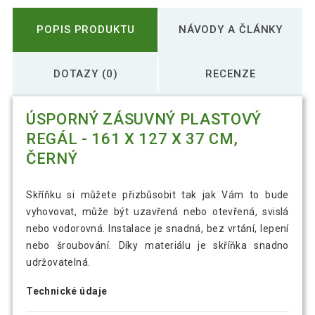
POPIS PRODUKTU
NÁVODY A ČLÁNKY
DOTAZY (0)
RECENZE
ÚSPORNÝ ZÁSUVNÝ PLASTOVÝ
REGÁL - 161 X 127 X 37 CM,
ČERNÝ
Skříňku si můžete přizbůsobit tak jak Vám to bude
vyhovovat, může být uzavřená nebo otevřená, svislá
nebo vodorovná. Instalace je snadná, bez vrtání, lepení
nebo šroubování. Díky materiálu je skříňka snadno
udržovatelná.
Technické údaje