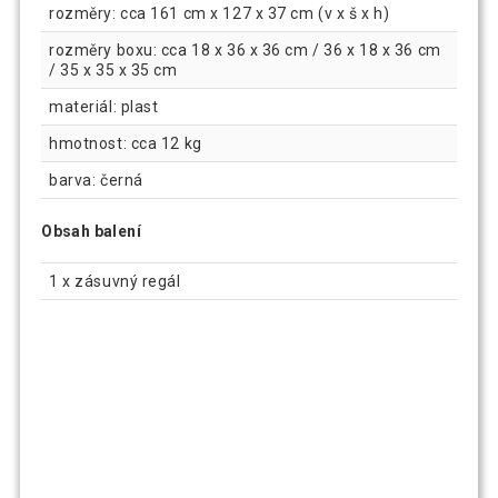
rozměry: cca 161 cm x 127 x 37 cm (v x š x h)
rozměry boxu: cca 18 x 36 x 36 cm / 36 x 18 x 36 cm
/ 35 x 35 x 35 cm
materiál: plast
hmotnost: cca 12 kg
barva: černá
Obsah balení
1 x zásuvný regál