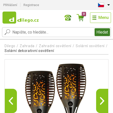
Přihlášení
Registrace
0
Menu
Hledat
Dilego
Zahrada
Zahradní osvětlení
Solární osvětlení
Solární dekorativní osvětlení