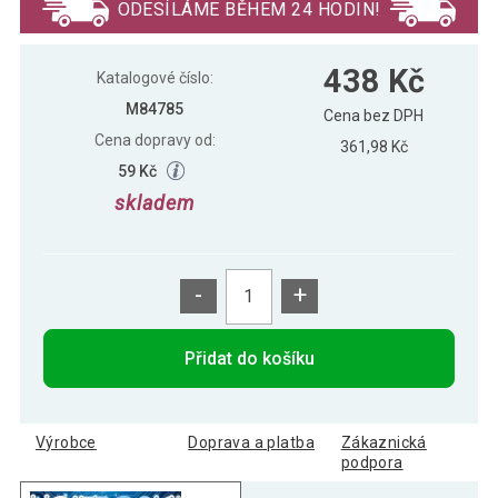
ODESÍLÁME BĚHEM 24 HODIN!
438 Kč
Katalogové číslo:
M84785
Cena bez DPH
Cena dopravy od:
361,98 Kč
59 Kč
skladem
-
+
Přidat do košíku
Výrobce
Doprava a platba
Zákaznická
podpora