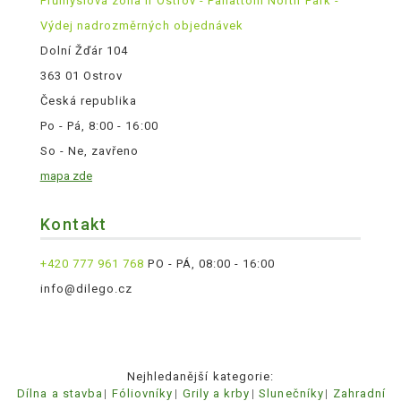
Průmyslová zóna II Ostrov - Panattoni North Park -
Výdej nadrozměrných objednávek
Dolní Žďár 104
363 01 Ostrov
Česká republika
Po - Pá, 8:00 - 16:00
So - Ne, zavřeno
mapa zde
Kontakt
+420 777 961 768
PO - PÁ, 08:00 - 16:00
info@dilego.cz
Nejhledanější kategorie:
Dílna a stavba
Fóliovníky
Grily a krby
Slunečníky
Zahradní