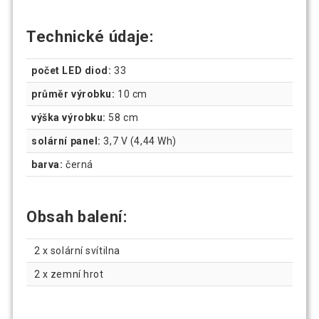
Technické údaje:
počet LED diod:
33
průměr výrobku:
10 cm
výška výrobku:
58 cm
solární panel:
3,7 V (4,44 Wh)
barva:
černá
Obsah balení:
2 x solární svítilna
2 x zemní hrot