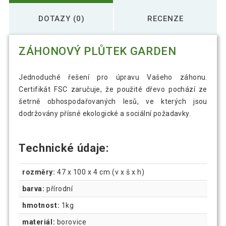
DOTAZY (0)
RECENZE
ZÁHONOVÝ PLŮTEK GARDEN
Jednoduché řešení pro úpravu Vašeho záhonu.
Certifikát FSC zaručuje, že použité dřevo pochází ze
šetrně obhospodařovaných lesů, ve kterých jsou
dodržovány přísné ekologické a sociální požadavky.
Technické údaje:
rozměry:
47 x 100 x 4 cm (v x š x h)
barva:
přírodní
hmotnost:
1kg
materiál:
borovice