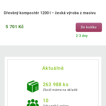
Dřevěný kompostér 1200 l – česká výroba z masivu
5 701 Kč
Do košíku
2-3 dny
Aktuálně
263 988 ks
Zboží máme na skladě
10
Zákazníků online