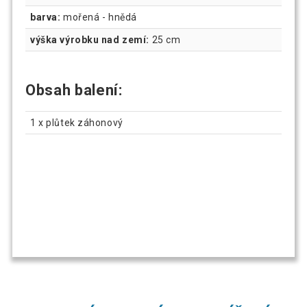
barva:
mořená - hnědá
výška výrobku nad zemí:
25 cm
Obsah balení:
1 x plůtek záhonový