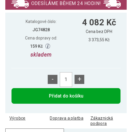
ODESÍLÁME BĚHEM 24 HODIN!
Aquamarin Elektrický zásobník na
3 593 Kč
4 082 Kč
horkou vodu, 30 l, bílý
Katalogové číslo:
JG74828
Cena bez DPH
Cena dopravy od:
Aquamarin Elektrický zásobník na
3 373,55 Kč
5 065 Kč
horkou vodu, 80 l, bílý
159 Kč
skladem
-
+
Přidat do košíku
Výrobce
Doprava a platba
Zákaznická
podpora