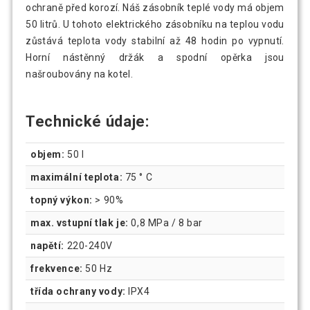
ochraně před korozí. Náš zásobník teplé vody má objem
50 litrů. U tohoto elektrického zásobníku na teplou vodu
zůstává teplota vody stabilní až 48 hodin po vypnutí.
Horní nástěnný držák a spodní opěrka jsou
našroubovány na kotel.
Technické údaje:
objem:
50 l
maximální teplota:
75 ° C
topný výkon:
> 90%
max. vstupní tlak je:
0,8 MPa / 8 bar
napětí:
220-240V
frekvence:
50 Hz
třída ochrany vody:
IPX4