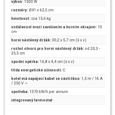
výkon:
1500 W
rozměry:
Ø41 x 62,5 cm
hmotnost:
cca 15,6 kg
vzdálenost mezi zavěšením a horním okrajem:
10
cm
horní nástěnný držák:
30,2 x 5,7 cm (š x v)
rozteč otvorů pro horní nástěnný držák:
od 20,3 -
25,5 cm
spodní opěrka:
16,8 x 4,4 cm (š x v)
třída energetické účinnosti:
C
kotel má napájecí kabel se zástrčkou:
1,5 m / 16 A
/ 250 V ~
spotřeba
: 1370 kW/h per annum
integrovaný termostat