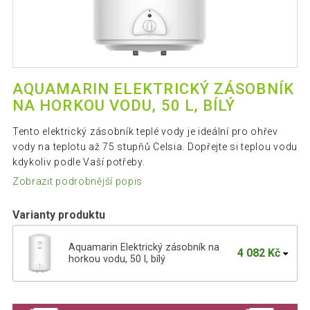
AQUAMARIN ELEKTRICKÝ ZÁSOBNÍK
NA HORKOU VODU, 50 L, BÍLÝ
Tento elektrický zásobník teplé vody je ideální pro ohřev
vody na teplotu až 75 stupňů Celsia. Dopřejte si teplou vodu
kdykoliv podle Vaší potřeby.
Zobrazit podrobnější popis
Varianty produktu
Aquamarin Elektrický zásobník na
4 082 Kč
horkou vodu, 50 l, bílý
Aquamarin Elektrický zásobník na
5 780 Kč
horkou vodu 100 l, bílý