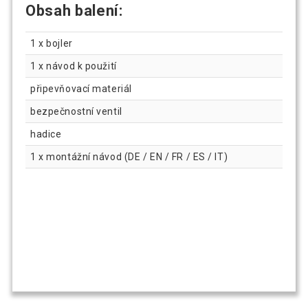
Obsah balení:
1 x bojler
1 x návod k použití
připevňovací materiál
bezpečnostní ventil
hadice
1 x montážní návod (DE / EN / FR / ES / IT)