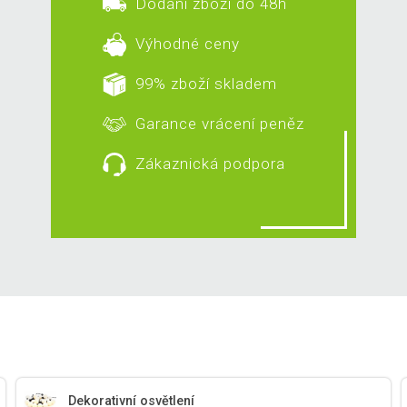
Dodání zboží do 48h
Výhodné ceny
99% zboží skladem
Garance vrácení peněz
Zákaznická podpora
Dekorativní osvětlení