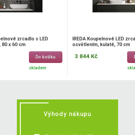
elnové zrcadlo s LED
IREDA Koupelnové LED zrca
 80 x 60 cm
osvětlením, kulaté, 70 cm
3 844 Kč
Do košíku
skladem
skl
Výhody nákupu