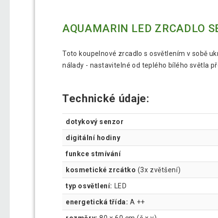
AQUAMARIN LED ZRCADLO SE
Toto koupelnové zrcadlo s osvětlením v sobě ukr
nálady - nastavitelné od teplého bílého světla p
Technické údaje:
dotykový senzor
digitální hodiny
funkce stmívání
kosmetické zrcátko
(3x zvětšení)
typ osvětlení:
LED
energetická třída:
A ++
rozměry:
80 x 60 cm (š x v)