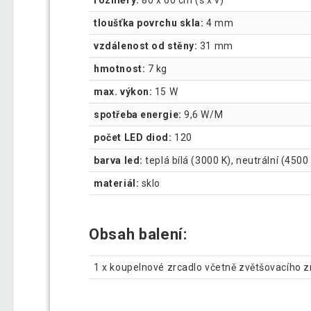
tloušťka povrchu skla:
4 mm
vzdálenost od stěny:
31 mm
hmotnost:
7 kg
max. výkon:
15 W
spotřeba energie:
9,6 W/M
počet LED diod:
120
barva led:
teplá bílá (3000 K), neutrální (4500
materiál:
sklo
Obsah balení:
1 x koupelnové zrcadlo včetně zvětšovacího z