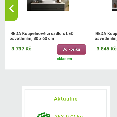
IREDA Koupelnové zrcadlo s LED
IREDA Koup
osvětlením, 80 x 60 cm
osvětlením,
3 737 Kč
3 845 Kč
Do košíku
skladem
Aktuálně
263 972 ks