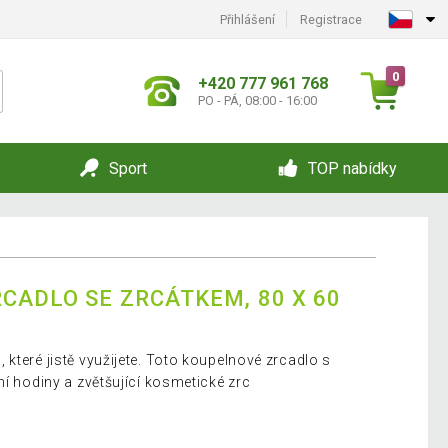
Přihlášení
Registrace
0
+420 777 961 768
PO - PÁ, 08:00 - 16:00
Sport
TOP nabídky
CADLO SE ZRCÁTKEM, 80 X 60
které jistě využijete. Toto koupelnové zrcadlo s
ní hodiny a zvětšující kosmetické zrc