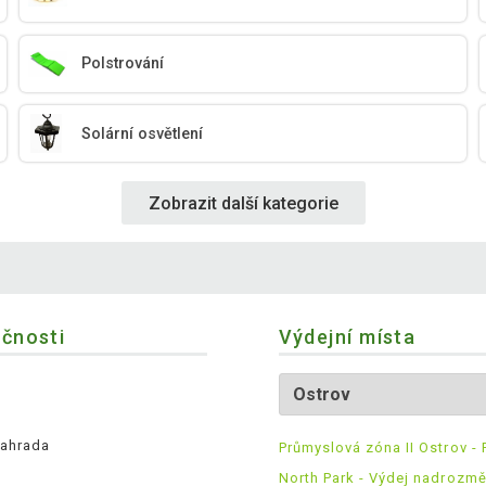
Polstrování
Solární osvětlení
Zobrazit další kategorie
ečnosti
Výdejní místa
ahrada
Průmyslová zóna II Ostrov - 
North Park - Výdej nadrozm