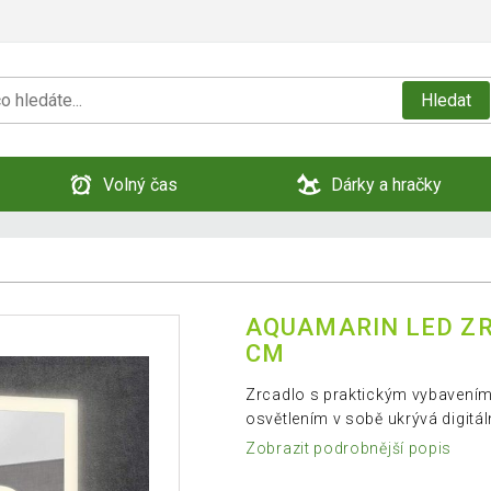
Hledat
Volný čas
Dárky a hračky
AQUAMARIN LED ZR
CM
Zrcadlo s praktickým vybavením, 
osvětlením v sobě ukrývá digitál
Zobrazit podrobnější popis