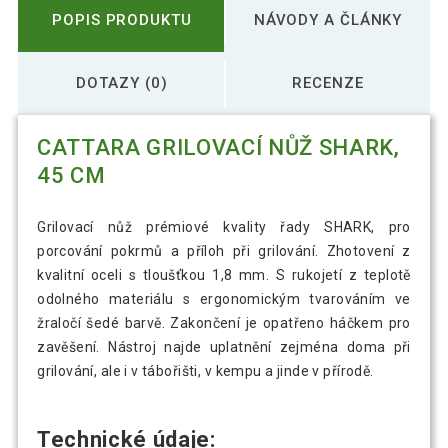
POPIS PRODUKTU
NÁVODY A ČLÁNKY
DOTAZY (0)
RECENZE
CATTARA GRILOVACÍ NŮŽ SHARK,
45 CM
Grilovací nůž prémiové kvality řady SHARK, pro
porcování pokrmů a příloh při grilování. Zhotovení z
kvalitní oceli s tloušťkou 1,8 mm. S rukojetí z teplotě
odolného materiálu s ergonomickým tvarováním ve
žraločí šedé barvě. Zakončení je opatřeno háčkem pro
zavěšení. Nástroj najde uplatnění zejména doma při
grilování, ale i v tábořišti, v kempu a jinde v přírodě.
Technické údaje: