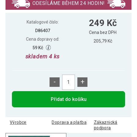
ODESÍLÁME BĚHEM 24 HODIN!
Dekorační polštářek Motýl a květiny, 40 x
235 Kč
249 Kč
40 cm
Katalogové číslo:
D86407
Cena bez DPH
Cena dopravy od:
205,79 Kč
59 Kč
skladem 4 ks
-
+
Přidat do košíku
Výrobce
Doprava a platba
Zákaznická
podpora