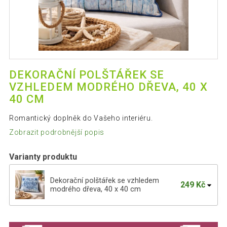
DEKORAČNÍ POLŠTÁŘEK SE
VZHLEDEM MODRÉHO DŘEVA, 40 X
40 CM
Romantický doplněk do Vašeho interiéru.
Zobrazit podrobnější popis
Varianty produktu
Dekorační polštářek se vzhledem
249 Kč
modrého dřeva, 40 x 40 cm
Dekorační polštářek Modrý motýl, 40 x 40
249 Kč
cm