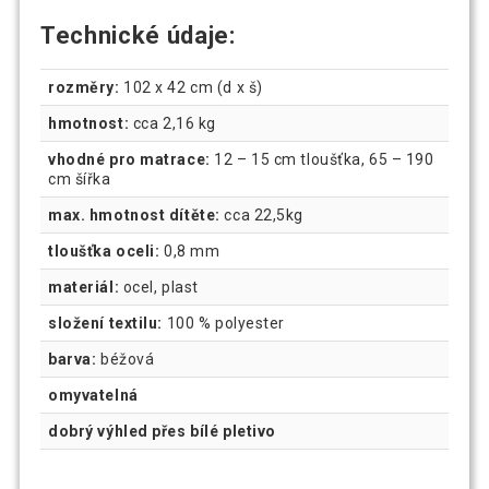
Technické údaje:
rozměry:
102 x 42 cm (d x š)
hmotnost:
cca 2,16 kg
vhodné pro matrace:
12 – 15 cm tloušťka, 65 – 190
cm šířka
max. hmotnost dítěte:
cca 22,5kg
tloušťka oceli:
0,8 mm
materiál:
ocel, plast
složení textilu:
100 % polyester
barva:
béžová
omyvatelná
dobrý výhled přes bílé pletivo