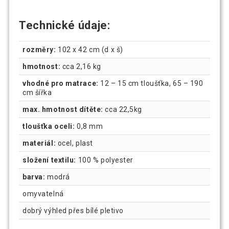
Technické údaje:
rozměry:
102 x 42 cm (d x š)
hmotnost:
cca 2,16 kg
vhodné pro matrace:
12 – 15 cm tloušťka, 65 – 190
cm šířka
max. hmotnost dítěte:
cca 22,5kg
tloušťka oceli:
0,8 mm
materiál:
ocel, plast
složení textilu:
100 % polyester
barva:
modrá
omyvatelná
dobrý výhled přes bílé pletivo