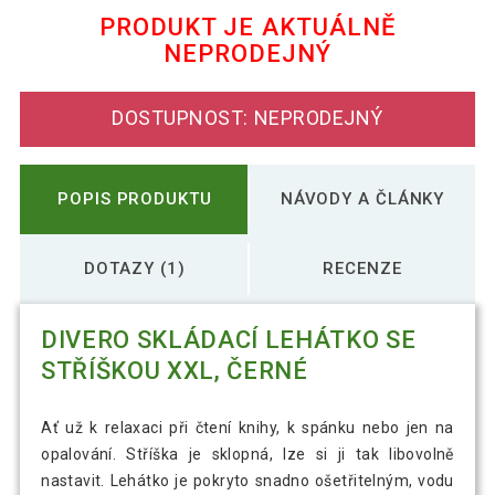
PRODUKT JE AKTUÁLNĚ
NEPRODEJNÝ
DIVERO Skládací lehátko se stříškou
1 677 Kč
XXL, modré
DOSTUPNOST: NEPRODEJNÝ
DIVERO Skládací lehátko se stříškou
2 516 Kč
XXL, šedé
POPIS PRODUKTU
NÁVODY A ČLÁNKY
DOTAZY (1)
RECENZE
DIVERO SKLÁDACÍ LEHÁTKO SE
STŘÍŠKOU XXL, ČERNÉ
Ať už k relaxaci při čtení knihy, k spánku nebo jen na
opalování. Stříška je sklopná, lze si ji tak libovolně
nastavit. Lehátko je pokryto snadno ošetřitelným, vodu