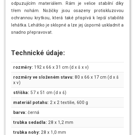
odpuzujícím materiálem. Rám je velice stabilní díky
třem nohám. Nožičky jsou osazeny protiskluzovou
ochrannou krytkou, která také přispívá k lepší stabilitě
lehátka. Lehátko je sklopné a lze jej úsporně uskladnit a
snadno přepravovat.
Technické údaje:
rozměry:
192 x 66 x 31 cm (d x š x v)
rozměry ve složeném stavu:
80 x 66 x 17 cm (d x š
x v)
stříška:
57 x 51 cm (d x š)
materiál potahu:
2 x 2 textilie, 600 g
barva:
černá
trubka sedadla:
28 x 1,2 mm
trubka nohy:
28 x 1,0 mm