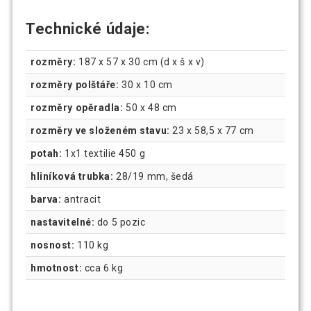
Technické údaje:
rozměry:
187 x 57 x 30 cm (d x š x v)
rozměry polštáře:
30 x 10 cm
rozměry opěradla:
50 x 48 cm
rozměry ve složeném stavu:
23 x 58,5 x 77 cm
potah:
1x1 textilie 450 g
hliníková trubka:
28/19 mm, šedá
barva:
antracit
nastavitelné:
do 5 pozic
nosnost:
110 kg
hmotnost:
cca 6 kg