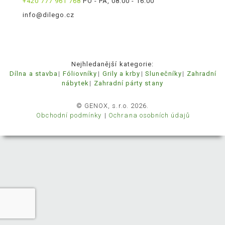
+420 777 961 768
PO - PÁ, 08:00 - 16:00
info@dilego.cz
Nejhledanější kategorie:
Dílna a stavba
Fóliovníky
Grily a krby
Slunečníky
Zahradní
nábytek
Zahradní párty stany
© GENOX, s.r.o. 2026.
Obchodní podmínky
Ochrana osobních údajů