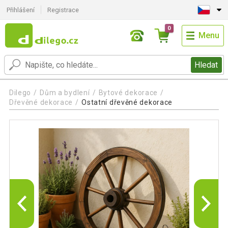
Přihlášení
Registrace
0
Menu
Hledat
Dilego
Dům a bydlení
Bytové dekorace
Dřevěné dekorace
Ostatní dřevěné dekorace