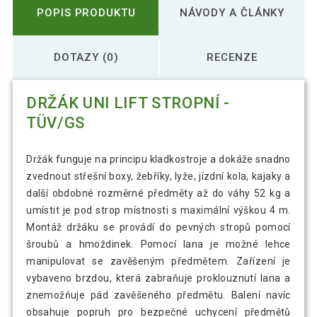
POPIS PRODUKTU
NÁVODY A ČLÁNKY
DOTAZY (0)
RECENZE
DRŽÁK UNI LIFT STROPNÍ -
TÜV/GS
Držák funguje na principu kladkostroje a dokáže snadno
zvednout střešní boxy, žebříky, lyže, jízdní kola, kajaky a
další obdobné rozměrné předměty až do váhy 52 kg a
umístit je pod strop místnosti s maximální výškou 4 m.
Montáž držáku se provádí do pevných stropů pomocí
šroubů a hmoždinek. Pomocí lana je možné lehce
manipulovat se zavěšeným předmětem. Zařízení je
vybaveno brzdou, která zabraňuje proklouznutí lana a
znemožňuje pád zavěšeného předmětu. Balení navíc
obsahuje popruh pro bezpečné uchycení předmětů