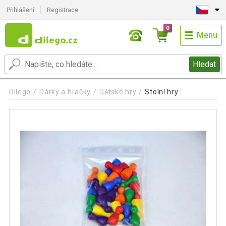
Přihlášení
Registrace
0
Menu
Hledat
Dilego
Dárky a hračky
Dětské hry
Stolní hry