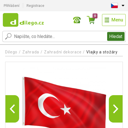
Přihlášení
Registrace
0
Menu
Hledat
Dilego
Zahrada
Zahradní dekorace
Vlajky a stožáry