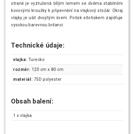
straně je vyztužená bílým lemem se dvěma stabilními
88 Kč
FLAGMASTER Vlajka Irsko, 120 x 80 cm
kovovými kroužky k připevnění na vlajkový stožár. Okraj
vlajky je ušit dvojitým švem. Potisk sítotiskem zajišťuje
vysokou barevnou brilanci.
70 Kč
FLAGMASTER Vlajka Itálie, 120 x 80 cm
Technické údaje:
FLAGMASTER Vlajka Maďarsko, 120 x 80
66 Kč
cm
vlajka:
Turecko
rozměr:
120 cm x 80 cm
FLAGMASTER Vlajka Německo, 120 x 80
69 Kč
materiál:
75D polyester
cm
Obsah balení:
FLAGMASTER Vlajka Nizozemí,120 x 80
66 Kč
cm
1 x vlajka
59 Kč
FLAGMASTER Vlajka Norsko, 120 x 80 cm