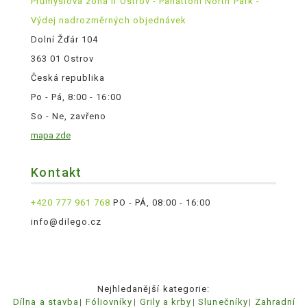
Průmyslová zóna II Ostrov - Panattoni North Park -
Výdej nadrozměrných objednávek
Dolní Žďár 104
363 01 Ostrov
Česká republika
Po - Pá, 8:00 - 16:00
So - Ne, zavřeno
mapa zde
Kontakt
+420 777 961 768
PO - PÁ, 08:00 - 16:00
info@dilego.cz
Nejhledanější kategorie:
Dílna a stavba
Fóliovníky
Grily a krby
Slunečníky
Zahradní