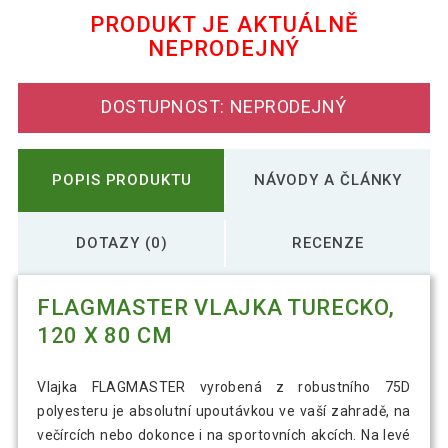
PRODUKT JE AKTUÁLNĚ
NEPRODEJNÝ
FLAGMASTER vlajka Bavorsko, 120 x 80
65 Kč
cm
DOSTUPNOST: NEPRODEJNÝ
72 Kč
FLAGMASTER Vlajka Brazílie, 120 x 80 cm
POPIS PRODUKTU
NÁVODY A ČLÁNKY
FLAGMASTER Vlajka Česká republika, 120
68 Kč
x 80 cm
DOTAZY (0)
RECENZE
FLAGMASTER Vlajka Evropské Unie, 120 x
FLAGMASTER VLAJKA TURECKO,
71 Kč
80 cm
120 X 80 CM
70 Kč
FLAGMASTER Vlajka Francie, 120 x 80 cm
Vlajka FLAGMASTER vyrobená z robustního 75D
polyesteru je absolutní upoutávkou ve vaší zahradě, na
večírcích nebo dokonce i na sportovních akcích. Na levé