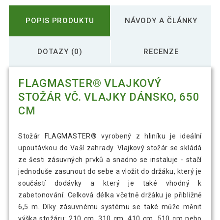
POPIS PRODUKTU
NÁVODY A ČLÁNKY
DOTAZY (0)
RECENZE
FLAGMASTER® VLAJKOVÝ
STOŽÁR VČ. VLAJKY DÁNSKO, 650
CM
Stožár FLAGMASTER® vyrobený z hliníku je ideální
upoutávkou do Vaší zahrady. Vlajkový stožár se skládá
ze šesti zásuvných prvků a snadno se instaluje - stačí
jednoduše zasunout do sebe a vložit do držáku, který je
součástí dodávky a který je také vhodný k
zabetonování. Celková délka včetně držáku je přibližně
6,5 m. Díky zásuvnému systému se také může měnit
výška stožáru: 210 cm, 310 cm, 410 cm, 510 cm nebo