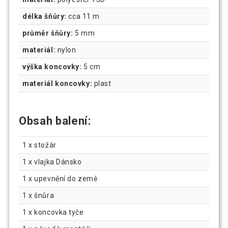
délka šňůry:
cca 11 m
průměr šňůry:
5 mm
materiál:
nylon
výška koncovky:
5 cm
materiál koncovky:
plast
Obsah balení:
1 x stožár
1 x vlajka Dánsko
1 x upevnění do země
1 x šnůra
1 x koncovka tyče