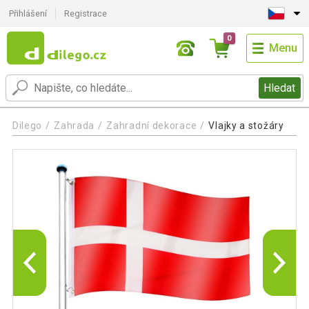
Přihlášení
Registrace
0
Menu
Hledat
Dilego
Zahrada
Zahradní dekorace
Vlajky a stožáry