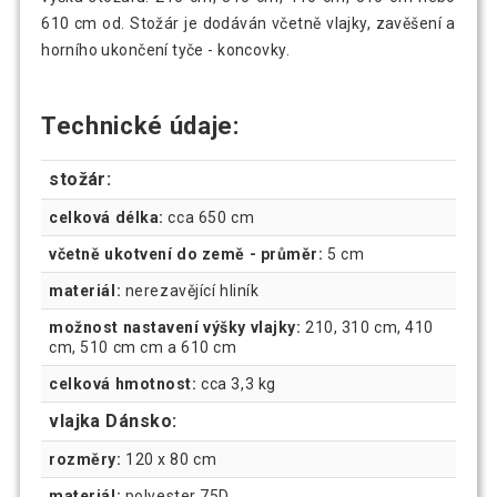
610 cm od. Stožár je dodáván včetně vlajky, zavěšení a
horního ukončení tyče - koncovky.
Technické údaje:
stožár:
celková délka:
cca 650 cm
včetně ukotvení do země - průměr:
5 cm
materiál:
nerezavějící hliník
možnost nastavení výšky vlajky:
210, 310 cm, 410
cm, 510 cm cm a 610 cm
celková hmotnost:
cca 3,3 kg
vlajka Dánsko:
rozměry:
120 x 80 cm
materiál:
polyester 75D