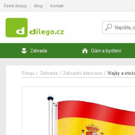
Časté dotazy
Blog
Kontakt
Zahrada
Dům a bydlení
Dilego
Zahrada
Zahradní dekorace
Vlajky a stož