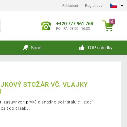
Přihlášení
Registrace
0
+420 777 961 768
PO - PÁ, 08:00 - 16:00
Sport
TOP nabídky
JKOVÝ STOŽÁR VČ. VLAJKY
M
ti zásuvných prvků a snadno se instaluje - stačí
ožit do držáku.