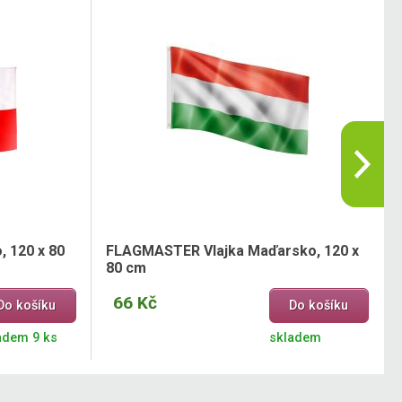
 120 x 80
FLAGMASTER Vlajka Maďarsko, 120 x
80 cm
66 Kč
Do košíku
Do košíku
adem 9 ks
skladem