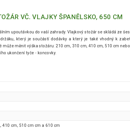
ŽÁR VČ. VLAJKY ŠPANĚLSKO, 650 CM
ním upoutávkou do vaší zahrady. Vlajkový stožár se skládá ze šest
držáku, který je součástí dodávky a který je také vhodný k zabe
ké může měnit výška stožáru: 210 cm, 310 cm, 410 cm, 510 cm nebo
ního ukončení tyče - koncovky.
, 410 cm, 510 cm cm a 610 cm