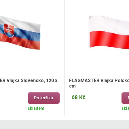
 Vlajka Slovensko, 120 x
FLAGMASTER Vlajka Polsko,
cm
68 Kč
Do košíku
skladem
skl