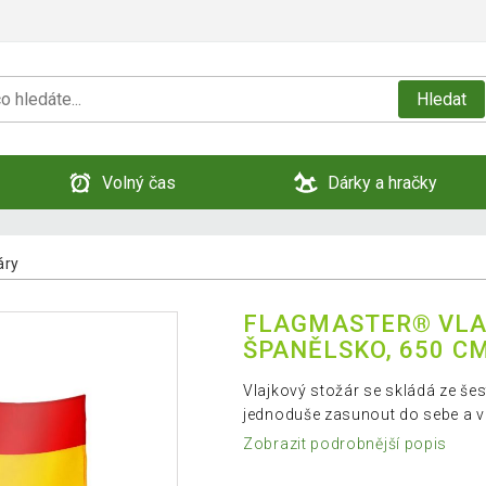
Hledat
Volný čas
Dárky a hračky
áry
FLAGMASTER® VLA
ŠPANĚLSKO, 650 C
Vlajkový stožár se skládá ze šes
jednoduše zasunout do sebe a vl
Zobrazit podrobnější popis