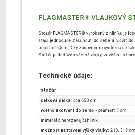
FLAGMASTER® VLAJKOVÝ STO
Stožár FLAGMASTER® vyrobený z hliníku je ideál
stačí jednoduše zasunout do sebe a vložit do 
přibližně 6,5 m. Díky zásuvnému systému se ta
Stožár je dodáván včetně vlajky, zavěšení a hor
Technické údaje:
stožár:
celková délka:
cca 650 cm
včetně ukotvení do země - průměr:
5 cm
materiál:
nerezavějící hliník
možnost nastavení výšky vlajky:
210, 310 cm