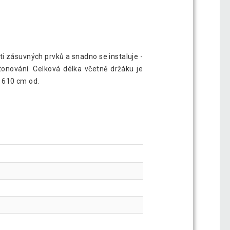
i zásuvných prvků a snadno se instaluje -
tonování. Celková délka včetně držáku je
 610 cm od.