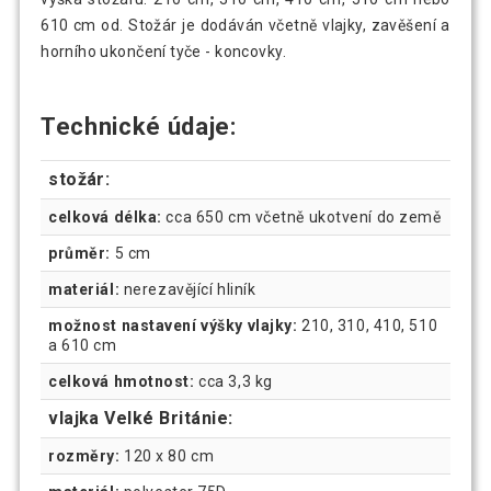
610 cm od. Stožár je dodáván včetně vlajky, zavěšení a
horního ukončení tyče - koncovky.
Technické údaje:
stožár:
celková délka:
cca 650 cm včetně ukotvení do země
průměr:
5 cm
materiál:
nerezavějící hliník
možnost nastavení výšky vlajky:
210, 310, 410, 510
a 610 cm
celková hmotnost:
cca 3,3 kg
vlajka Velké Británie:
rozměry:
120 x 80 cm