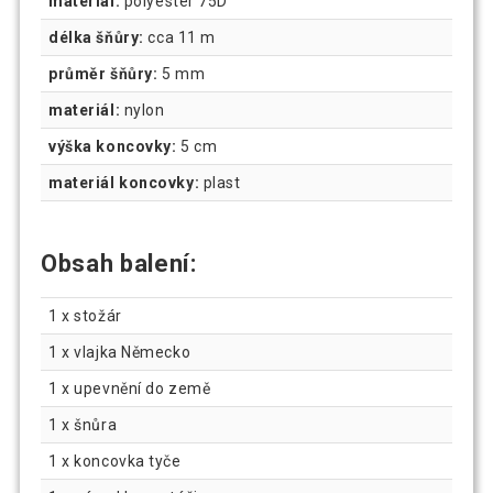
materiál:
polyester 75D
délka šňůry:
cca 11 m
průměr šňůry:
5 mm
materiál:
nylon
výška koncovky:
5 cm
materiál koncovky:
plast
Obsah balení:
1 x stožár
1 x vlajka Německo
1 x upevnění do země
1 x šnůra
1 x koncovka tyče