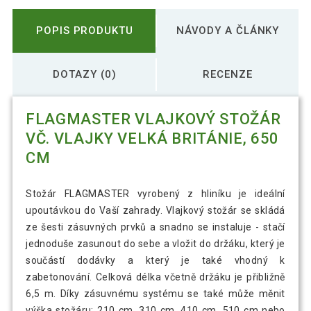
POPIS PRODUKTU
NÁVODY A ČLÁNKY
DOTAZY (0)
RECENZE
FLAGMASTER VLAJKOVÝ STOŽÁR
VČ. VLAJKY VELKÁ BRITÁNIE, 650
CM
Stožár FLAGMASTER vyrobený z hliníku je ideální
upoutávkou do Vaší zahrady. Vlajkový stožár se skládá
ze šesti zásuvných prvků a snadno se instaluje - stačí
jednoduše zasunout do sebe a vložit do držáku, který je
součástí dodávky a který je také vhodný k
zabetonování. Celková délka včetně držáku je přibližně
6,5 m. Díky zásuvnému systému se také může měnit
výška stožáru: 210 cm, 310 cm, 410 cm, 510 cm nebo