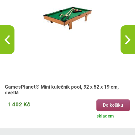
GamesPlanet® Mini kulečník pool, 92 x 52 x 19 cm,
světlá
1 402 Kč
Do košíku
skladem