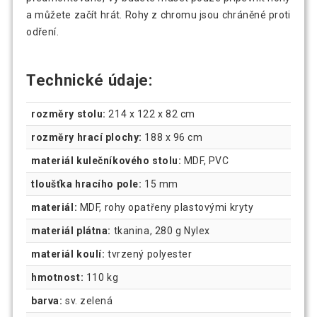
a můžete začít hrát. Rohy z chromu jsou chráněné proti
odření.
Technické údaje:
rozměry stolu:
214 x 122 x 82 cm
rozměry hrací plochy:
188 x 96 cm
materiál kulečníkového stolu:
MDF, PVC
tloušťka hracího pole:
15 mm
materiál:
MDF, rohy opatřeny plastovými kryty
materiál plátna:
tkanina, 280 g Nylex
materiál koulí:
tvrzený polyester
hmotnost:
110 kg
barva:
sv. zelená