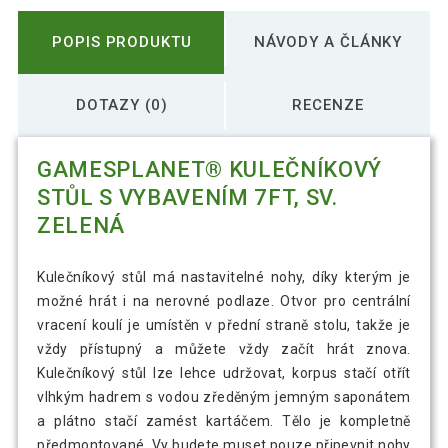
POPIS PRODUKTU
NÁVODY A ČLÁNKY
DOTAZY (0)
RECENZE
GAMESPLANET® KULEČNÍKOVÝ
STŮL S VYBAVENÍM 7FT, SV.
ZELENÁ
Kulečníkový stůl má nastavitelné nohy, díky kterým je
možné hrát i na nerovné podlaze. Otvor pro centrální
vracení koulí je umístěn v přední straně stolu, takže je
vždy přístupný a můžete vždy začít hrát znova.
Kulečníkový stůl lze lehce udržovat, korpus stačí otřít
vlhkým hadrem s vodou zředěným jemným saponátem
a plátno stačí zamést kartáčem. Tělo je kompletně
předmontované, Vy budete muset pouze připevnit nohy