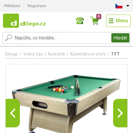
Přihlášení
Registrace
0
Menu
Hledat
Dilego
Volný čas
Kulečník
Kulečníkové stoly
7 FT