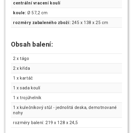
centrální vracení koulí
koule:
Ø 57,2 cm
rozměry zabaleného zboží:
245 x 138 x 25 cm
Obsah balení:
2 x tágo
2 x křída
1 x kartáč
1 x sada koulí
1 x trojúhelník
1 x kulečníkový stůl - jednolitá deska, demotnované
nohy
rozměry balení: 219 x 128 x 24,5