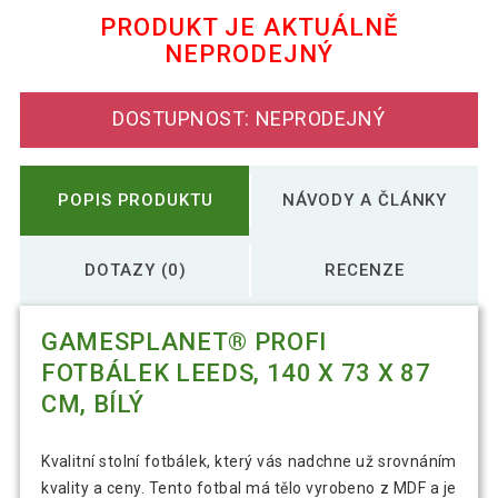
PRODUKT JE AKTUÁLNĚ
NEPRODEJNÝ
GamesPlanet Profi fotbálek Leeds,
6 902 Kč
140x73x87 cm, tm.motiv
DOSTUPNOST: NEPRODEJNÝ
GamesPlanet® Profi fotbálek Leeds,
6 612 Kč
140 x 73 x 87 cm, černý
POPIS PRODUKTU
NÁVODY A ČLÁNKY
GamesPlanet® Profi fotbálek Leeds,
6 703 Kč
140 x 73 x 87 cm, hnědý
DOTAZY (0)
RECENZE
GamesPlanet® Profi fotbálek Leeds,
GAMESPLANET® PROFI
6 740 Kč
140 x 73 x 87 cm, světlý
FOTBÁLEK LEEDS, 140 X 73 X 87
CM, BÍLÝ
Kvalitní stolní fotbálek, který vás nadchne už srovnáním
kvality a ceny. Tento fotbal má tělo vyrobeno z MDF a je