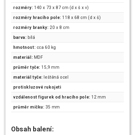
rozměry:
140 x 73 x 87 cm (d x š x v)
rozměry hracího pole:
118 x 68 cm (d x š)
rozměry branky:
20 x 8 cm
barva:
bílá
hmotnost:
cca 60 kg
materiál:
MDF
průměr tyče:
15,9 mm
materiál tyče:
leštěná ocel
protiskluzové rukojeti
vzdálenost figurek od hracího pole:
12 mm
průměr míčku:
35 mm
Obsah balení: