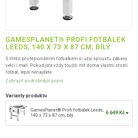
GAMESPLANET® PROFI FOTBÁLEK
LEEDS, 140 X 73 X 87 CM, BÍLÝ
S tímto profesionálním fotbálkem si užijí spoustu zábavy
velcí i malí. Pokud jste vždy toužili mít doma vlastní stolní
fotbal, lepší nenajdete.
Zobrazit podrobnější popis
Varianty produktu
GamesPlanet® Profi fotbálek Leeds,
6 649 Kč
140 x 73 x 87 cm, bílý
GamesPlanet Profi fotbálek Leeds,
6 732 Kč
140x73x87 cm, sv. motiv