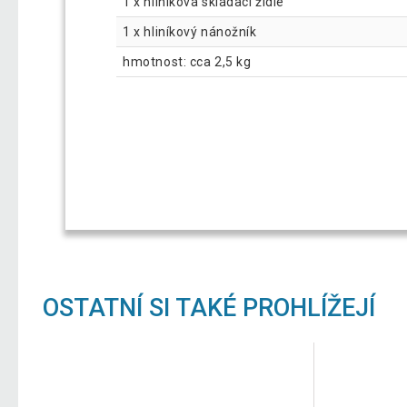
1 x hliníková skládací židle
1 x hliníkový nánožník
hmotnost: cca 2,5 kg
OSTATNÍ SI TAKÉ PROHLÍŽEJÍ