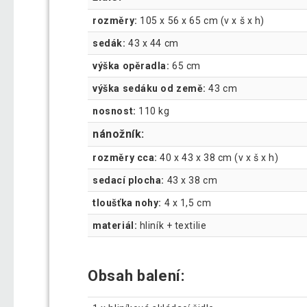
rozměry:
105 x 56 x 65 cm (v x š x h)
sedák:
43 x 44 cm
výška opěradla:
65 cm
výška sedáku od země:
43 cm
nosnost:
110 kg
nánožník:
rozměry cca:
40 x 43 x 38 cm (v x š x h)
sedací plocha:
43 x 38 cm
tloušťka nohy:
4 x 1,5 cm
materiál:
hliník + textilie
Obsah balení: