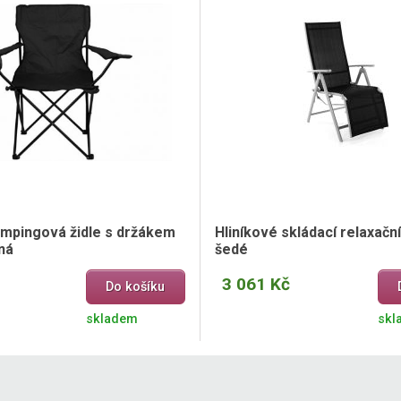
empingová židle s držákem
Hliníkové skládací relaxační
ná
šedé
3 061 Kč
Do košíku
skladem
skl