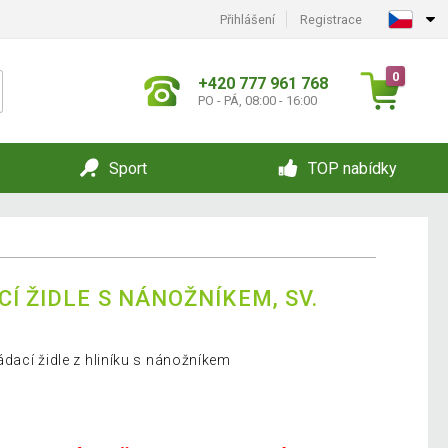
Přihlášení
Registrace
0
+420 777 961 768
PO - PÁ, 08:00 - 16:00
Sport
TOP nabídky
Í ŽIDLE S NÁNOŽNÍKEM, SV.
dací židle z hliníku s nánožníkem