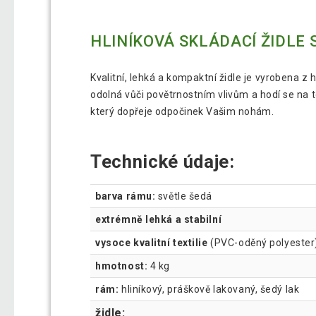
HLINÍKOVÁ SKLÁDACÍ ŽIDLE 
Kvalitní, lehká a kompaktní židle je vyrobena z
odolná vůči povětrnostním vlivům a hodí se na 
který dopřeje odpočinek Vašim nohám.
Technické údaje:
barva rámu:
světle šedá
extrémně lehká a stabilní
vysoce kvalitní textilie
(PVC-oděný polyester
hmotnost:
4 kg
rám:
hliníkový, práškově lakovaný, šedý lak
židle: