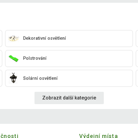
Dekorativní osvětlení
Polstrování
Solární osvětlení
Zobrazit další kategorie
ečnosti
Výdejní místa