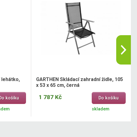
 lehátko,
GARTHEN Skládací zahradní židle, 105
x 53 x 65 cm, černá
1 787 Kč
Do košíku
Do košíku
adem
skladem