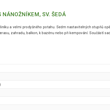
S NÁNOŽNÍKEM, SV. ŠEDÁ
 hliníku a velmi prodyšného potahu. Sedm nastavitelných stupňů opěr
terasu, zahradu, balkon, k bazénu nebo při kempování. Součástí sad
)