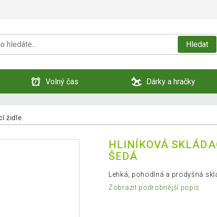
Hledat
Volný čas
Dárky a hračky
í židle
HLINÍKOVÁ SKLÁDAC
ŠEDÁ
Lehká, pohodlná a prodyšná sklá
Zobrazit podrobnější popis