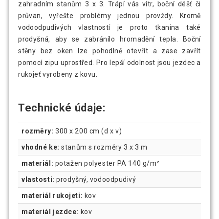
zahradním stanům 3 x 3. Trápí vás vítr, boční déšť či
průvan, vyřešte problémy jednou provždy. Kromě
vodoodpudivých vlastností je proto tkanina také
prodyšná, aby se zabránilo hromadění tepla. Boční
stěny bez oken lze pohodlně otevřít a zase zavřít
pomocí zipu uprostřed. Pro lepší odolnost jsou jezdec a
rukojeť vyrobeny z kovu.
Technické údaje:
rozměry:
300 x 200 cm (d x v)
vhodné ke:
stanům s rozměry 3 x 3 m
materiál:
potažen polyester PA 140 g/m²
vlastosti:
prodyšný, vodoodpudivý
materiál rukojeti:
kov
materiál jezdce:
kov