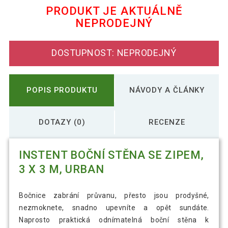
PRODUKT JE AKTUÁLNĚ
NEPRODEJNÝ
Maskáčový párty stan 3x3 m – šedý
3 043 Kč
army vzor
DOSTUPNOST: NEPRODEJNÝ
POPIS PRODUKTU
NÁVODY A ČLÁNKY
DOTAZY (0)
RECENZE
INSTENT BOČNÍ STĚNA SE ZIPEM,
3 X 3 M, URBAN
Bočnice zabrání průvanu, přesto jsou prodyšné,
nezmoknete, snadno upevníte a opět sundáte.
Naprosto praktická odnímatelná boční stěna k