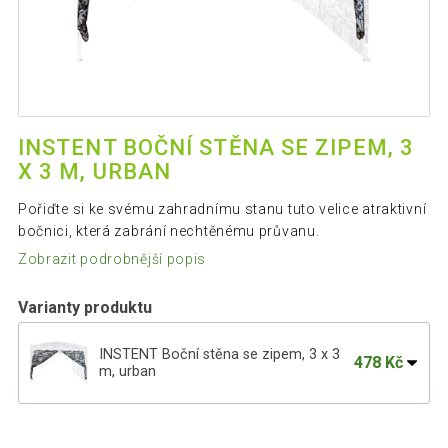
INSTENT BOČNÍ STĚNA SE ZIPEM, 3
X 3 M, URBAN
Pořiďte si ke svému zahradnímu stanu tuto velice atraktivní
bočnici, která zabrání nechtěnému průvanu.
Zobrazit podrobnější popis
Varianty produktu
INSTENT Boční stěna se zipem, 3 x 3
478 Kč
m, urban
Maskáčová boční stěna k párty stanu 3 x
489 Kč
3 m, army vzor