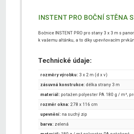
INSTENT PRO BOČNÍ STĚNA S
Bočnice INSTENT PRO pro stany 3 x 3 m s panor
k vašemu altánku, a to díky upevňovacím prvků
Technické údaje:
rozměry výrobku:
3 x 2 m (d x v)
zásuvná konstrukce:
délka strany 3 m
materiál:
potažen polyester PA 180 g / m², p
rozměr okna:
278 x 116 cm
upevnění:
na suchý zip
barva:
zelená
materiál:
180 g / m² polyester PA potažená