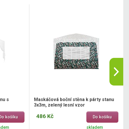
anu s
Maskáčová boční stěna k párty stanu
3x3m, zelený lesní vzor
486 Kč
Do košíku
Do košíku
adem
skladem