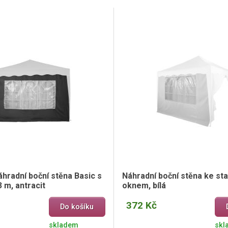
hradní boční stěna Basic s
Náhradní boční stěna ke st
 m, antracit
oknem, bílá
372 Kč
Do košíku
skladem
skl