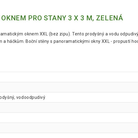
 OKNEM PRO STANY 3 X 3 M, ZELENÁ
amatickým oknem XXL (bez zipu). Tento prodyšný a vodu odpudivý b
m a háčkům. Boční stěny s panoramatickými okny XXL - propustí hod
rodyšný, vodoodpudivý