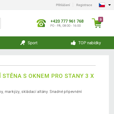
Přihlášení
Registrace
0
+420 777 961 768
PO - PÁ, 08:00 - 16:00
Sport
TOP nabídky
Í STĚNA S OKNEM PRO STANY 3 X
y, markýzy, skládací altány. Snadné připevnění