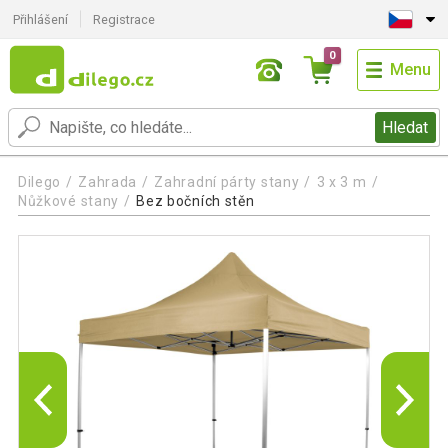
Přihlášení
Registrace
0
Menu
Hledat
Dilego
Zahrada
Zahradní párty stany
3 x 3 m
Nůžkové stany
Bez bočních stěn