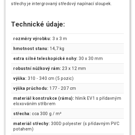
střechy je intergrovaný středový napínací sloupek.
Technické údaje:
rozměry výrobku:
3 x 3 m
hmotnost stanu:
14,7 kg
extra silné teleskopické nohy:
30 x 30 mm
robustní nůžkový rám:
23 x 12 mm
výška:
310 - 340 cm (5 pozic)
výška průchodu:
177 - 207 cm
materiál konstrukce (rámu):
hliník EV1 s přídavným
eloxováním stříbrem
střecha:
cca 300 g / m²
materiál střechy:
300D polyester (s přídavným PVC
potahem)