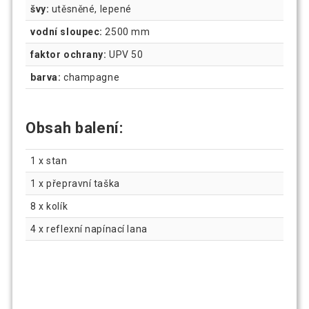
švy:
utěsněné, lepené
vodní sloupec:
2500 mm
faktor ochrany:
UPV 50
barva:
champagne
Obsah balení:
1 x stan
1 x přepravní taška
8 x kolík
4 x reflexní napínací lana