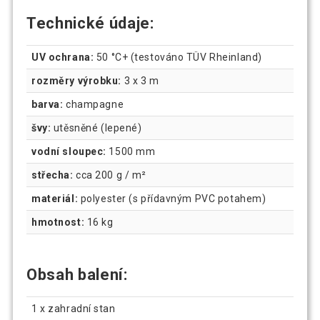
Technické údaje:
UV ochrana:
50 °C+ (testováno TÜV Rheinland)
rozměry výrobku:
3 x 3 m
barva:
champagne
švy:
utěsněné (lepené)
vodní sloupec:
1500 mm
střecha:
cca 200 g / m²
materiál:
polyester (s přídavným PVC potahem)
hmotnost:
16 kg
Obsah balení:
1 x zahradní stan