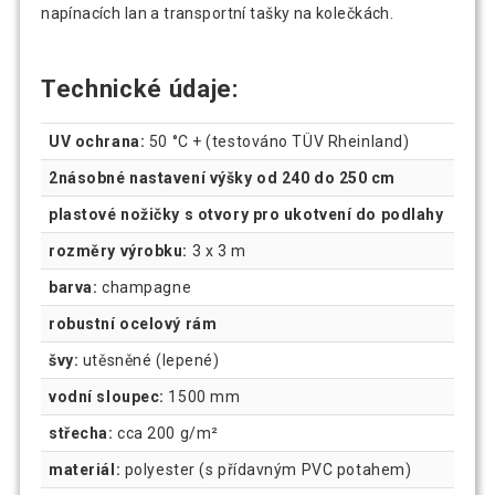
napínacích lan a transportní tašky na kolečkách.
Technické údaje:
UV ochrana:
50 °C + (testováno TÜV Rheinland)
2násobné nastavení výšky od 240 do 250 cm
plastové nožičky s otvory pro ukotvení do podlahy
rozměry výrobku:
3 x 3 m
barva:
champagne
robustní ocelový rám
švy:
utěsněné (lepené)
vodní sloupec:
1500 mm
střecha:
cca 200 g/m²
materiál:
polyester (s přídavným PVC potahem)