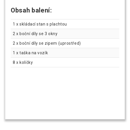
Obsah balení:
1 x skládací stan s plachtou
2 x boční díly se 3 okny
2 x boční díly se zipem (uprostřed)
1 x taška na vozík
8 x kolíčky