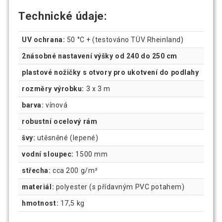
Technické údaje:
UV ochrana:
50 °C + (testováno TÜV Rheinland)
2násobné nastavení výšky od 240 do 250 cm
plastové nožičky s otvory pro ukotvení do podlahy
rozměry výrobku:
3 x 3 m
barva:
vínová
robustní ocelový rám
švy:
utěsněné (lepené)
vodní sloupec:
1500 mm
střecha:
cca 200 g/m²
materiál:
polyester (s přídavným PVC potahem)
hmotnost:
17,5 kg