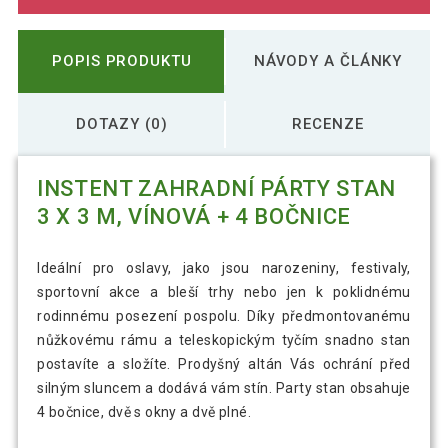
POPIS PRODUKTU
NÁVODY A ČLÁNKY
DOTAZY (0)
RECENZE
INSTENT ZAHRADNÍ PÁRTY STAN
3 X 3 M, VÍNOVÁ + 4 BOČNICE
Ideální pro oslavy, jako jsou narozeniny, festivaly,
sportovní akce a bleší trhy nebo jen k poklidnému
rodinnému posezení pospolu. Díky předmontovanému
nůžkovému rámu a teleskopickým tyčím snadno stan
postavíte a složíte. Prodyšný altán Vás ochrání před
silným sluncem a dodává vám stín. Party stan obsahuje
4 bočnice, dvě s okny a dvě plné.