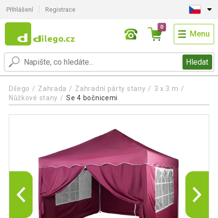
Přihlášení
Registrace
0
Menu
Hledat
Dilego
Zahrada
Zahradní párty stany
3 x 3 m
Nůžkové stany
Se 4 bočnicemi