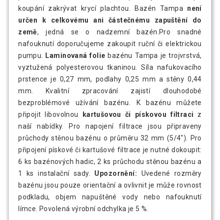
koupání zakrývat krycí plachtou. Bazén Tampa
není
určen k celkovému ani částečnému zapuštění do
země
, jedná se o nadzemní bazén.Pro snadné
nafouknutí doporučujeme zakoupit ruční či elektrickou
pumpu.
Laminovaná folie
bazénu Tampa je trojvrstvá,
vyztužená polyesterovou tkaninou. Síla nafukovacího
prstence je 0,27 mm, podlahy 0,25 mm a stěny 0,44
mm. Kvalitní zpracování zajistí dlouhodobé
bezproblémové užívání bazénu. K bazénu můžete
připojit libovolnou
kartušovou či pískovou filtraci
z
naší nabídky. Pro napojení filtrace jsou připraveny
průchody stěnou bazénu o průměru 32 mm (5/4"). Pro
připojení pískové či kartušové filtrace je nutné dokoupit:
6 ks bazénových hadic, 2 ks průchodu stěnou bazénu a
1 ks instalační sady.
Upozornění:
Uvedené rozměry
bazénu jsou pouze orientační a ovlivnit je může rovnost
podkladu, objem napuštěné vody nebo nafouknutí
límce. Povolená výrobní odchylka je 5 %.