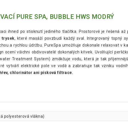
OVACÍ PURE SPA, BUBBLE HWS MODRÝ
ci ihned po stisknutí jediného tlačítka. Prostorově je řešená až 
 trysek
, které masáží povzbudí každý sval. Integrovaný topný s
hou a rychlou údržbu. PureSpa umožňuje dokonale relaxovat v k
n ocení všichni obdivovatelé dokonalých křivek. Uvolňující perli
ater Treatment System) změkčuje vodu, která je tak příjemnější 
teré vytváří elektrické pole ve vodě a zabraňuje tak vzniku vodn
ohřev, chlorinátor ani písková filtrace.
á polyesterová vlákna)