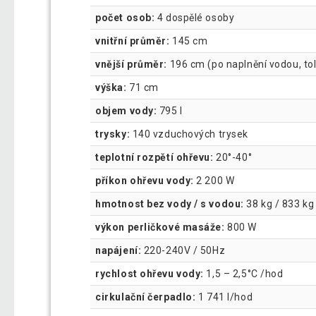
počet osob:
4 dospělé osoby
vnitřní průměr:
145 cm
vnější průměr:
196 cm (po naplnění vodou, to
výška:
71 cm
objem vody:
795 l
trysky:
140 vzduchových trysek
teplotní rozpětí ohřevu:
20°-40°
příkon ohřevu vody:
2 200 W
hmotnost bez vody / s vodou:
38 kg / 833 kg
výkon perličkové masáže:
800 W
napájení:
220-240V / 50Hz
rychlost ohřevu vody:
1,5 – 2,5°C /hod
cirkulační čerpadlo:
1 741 l/hod