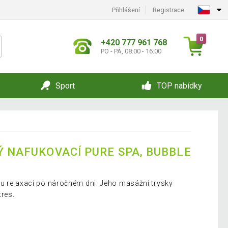
Přihlášení
Registrace
0
+420 777 961 768
PO - PÁ, 08:00 - 16:00
Sport
TOP nabídky
Ý NAFUKOVACÍ PURE SPA, BUBBLE
u relaxaci po náročném dni. Jeho masážní trysky
tres.