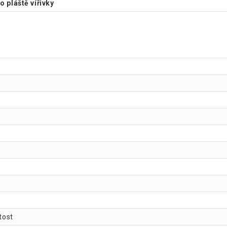
o pláště vířivky
tost