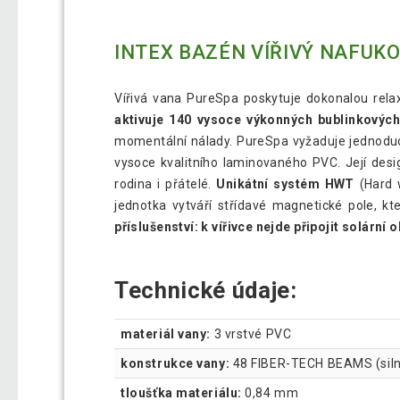
INTEX BAZÉN VÍŘIVÝ NAFUK
Vířivá vana PureSpa poskytuje dokonalou relaxa
aktivuje 140 vysoce výkonných bublinkových
momentální nálady. PureSpa vyžaduje jednoduc
vysoce kvalitního laminovaného PVC. Její desig
rodina i přátelé.
Unikátní systém HWT
(Hard w
jednotka vytváří střídavé magnetické pole, k
příslušenství: k vířivce nejde připojit solární 
Technické údaje:
materiál vany:
3 vrstvé PVC
konstrukce vany:
48 FIBER-TECH BEAMS (siln
tloušťka materiálu:
0,84 mm