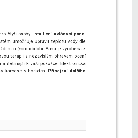
pro čtyři osoby.
Intuitivní ovládací panel
ystém umožňuje upravit teplotu vody dle
aždém ročním období. Vana je vyrobena z
čkovou terapii s nezávislým ohřevem ocení
a šetrnější k vaší pokožce. Elektronická
ího kamene v hadicích.
Připojení dalšího