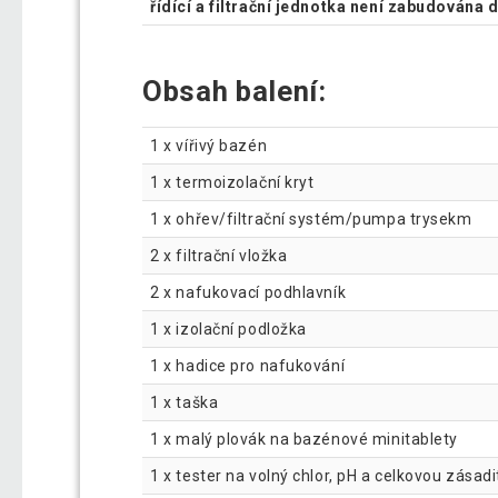
řídící a filtrační jednotka není zabudována d
Obsah balení:
1 x vířivý bazén
1 x termoizolační kryt
1 x ohřev/filtrační systém/pumpa trysekm
2 x filtrační vložka
2 x nafukovací podhlavník
1 x izolační podložka
1 x hadice pro nafukování
1 x taška
1 x malý plovák na bazénové minitablety
1 x tester na volný chlor, pH a celkovou zásadi