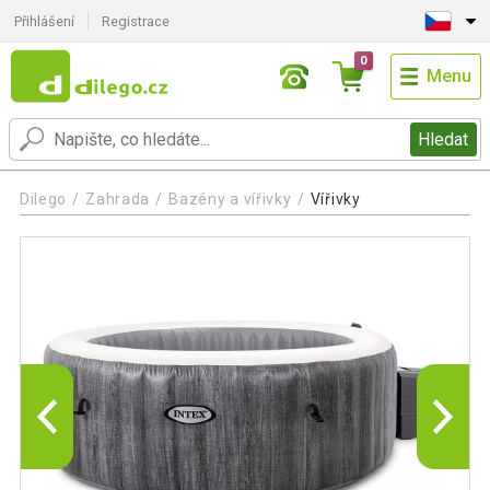
Přihlášení
Registrace
0
Menu
Hledat
Dilego
Zahrada
Bazény a vířivky
Vířivky