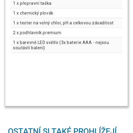
1 x přepravní taška
1 x chemický plovák
1 x tester na volný chlor, pH a celkovou zásaditost
2 x podhlavník premium
1 x barevné LED světlo (3x baterie AAA - nejsou
součástí balení)
OSTATNÍ SI TAKÉ PROHLÍŽEJÍ