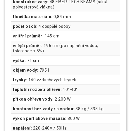
konstrukce vany:
48 FIBER-TECH BEAMS (silná
polyesterová vlákna)
tloušťka materiálu:
0,84 mm
počet osob:
4 dospělé osoby
vnitřní průměr:
145 cm
vnější průměr:
196 cm (po naplnění vodou,
tolerance ± 5%)
výška:
71 cm
objem vody:
795 l
trysky:
140 vzduchových trysek
teplotní rozpětí ohřevu:
10°-40°
příkon ohřevu vody:
2 200 W
hmotnost bez vody / s vodou:
38 kg / 833 kg
výkon perličkové masáže:
800 W
napájení:
220-240V / 50Hz