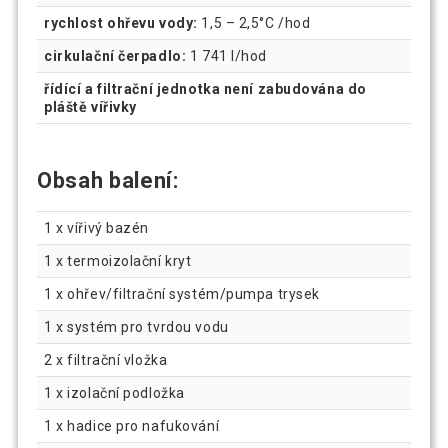
rychlost ohřevu vody:
1,5 – 2,5°C /hod
cirkulační čerpadlo:
1 741 l/hod
řídící a filtrační jednotka není zabudována do
pláště vířivky
Obsah balení:
1 x vířivý bazén
1 x termoizolační kryt
1 x ohřev/filtrační systém/pumpa trysek
1 x systém pro tvrdou vodu
2 x filtrační vložka
1 x izolační podložka
1 x hadice pro nafukování