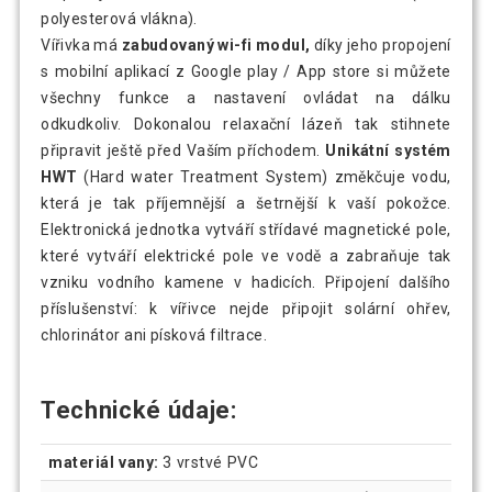
polyesterová vlákna).
Vířivka má
zabudovaný wi-fi modul,
díky jeho propojení
s mobilní aplikací z Google play / App store si můžete
všechny funkce a nastavení ovládat na dálku
odkudkoliv. Dokonalou relaxační lázeň tak stihnete
připravit ještě před Vaším příchodem.
Unikátní systém
HWT
(Hard water Treatment System) změkčuje vodu,
která je tak příjemnější a šetrnější k vaší pokožce.
Elektronická jednotka vytváří střídavé magnetické pole,
které vytváří elektrické pole ve vodě a zabraňuje tak
vzniku vodního kamene v hadicích. Připojení dalšího
příslušenství: k vířivce nejde připojit solární ohřev,
chlorinátor ani písková filtrace.
Technické údaje:
materiál vany:
3 vrstvé PVC