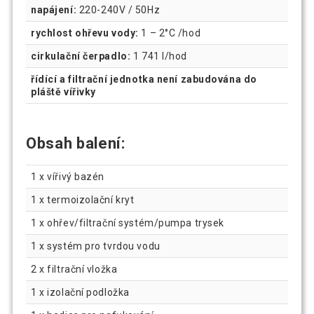
napájení:
220-240V / 50Hz
rychlost ohřevu vody:
1 – 2°C /hod
cirkulační čerpadlo:
1 741 l/hod
řídící a filtrační jednotka není zabudována do
pláště vířivky
Obsah balení:
1 x vířivý bazén
1 x termoizolační kryt
1 x ohřev/filtrační systém/pumpa trysek
1 x systém pro tvrdou vodu
2 x filtrační vložka
1 x izolační podložka