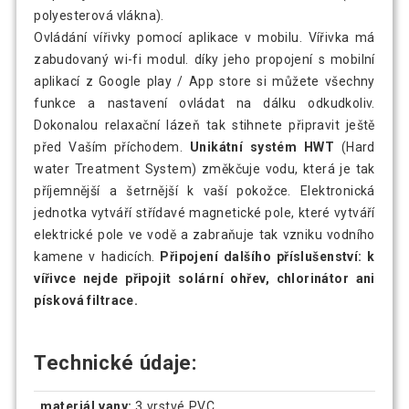
polyesterová vlákna).
Ovládání vířivky pomocí aplikace v mobilu. Vířivka má
zabudovaný wi-fi modul. díky jeho propojení s mobilní
aplikací z Google play / App store si můžete všechny
funkce a nastavení ovládat na dálku odkudkoliv.
Dokonalou relaxační lázeň tak stihnete připravit ještě
před Vaším příchodem.
Unikátní systém HWT
(Hard
water Treatment System) změkčuje vodu, která je tak
příjemnější a šetrnější k vaší pokožce. Elektronická
jednotka vytváří střídavé magnetické pole, které vytváří
elektrické pole ve vodě a zabraňuje tak vzniku vodního
kamene v hadicích.
Připojení dalšího příslušenství: k
vířivce nejde připojit solární ohřev, chlorinátor ani
písková filtrace.
Technické údaje:
materiál vany:
3 vrstvé PVC