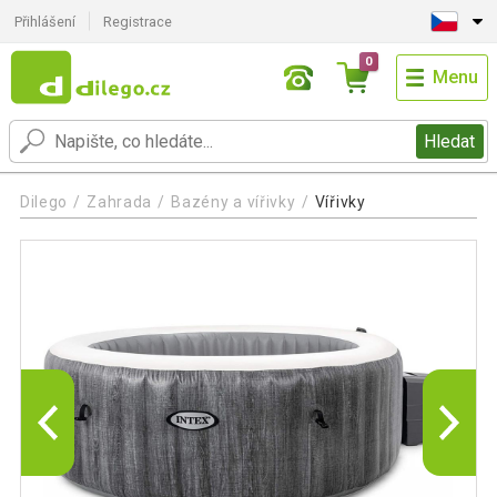
Přihlášení
Registrace
0
Menu
Hledat
Dilego
Zahrada
Bazény a vířivky
Vířivky