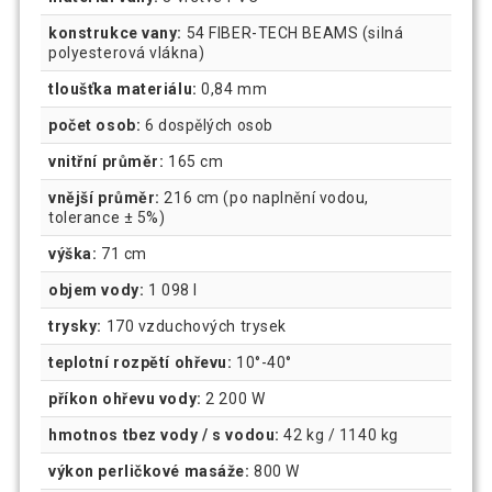
konstrukce vany:
54 FIBER-TECH BEAMS (silná
polyesterová vlákna)
tloušťka materiálu:
0,84 mm
počet osob:
6 dospělých osob
vnitřní průměr:
165 cm
vnější průměr:
216 cm (po naplnění vodou,
tolerance ± 5%)
výška:
71 cm
objem vody:
1 098 l
trysky:
170 vzduchových trysek
teplotní rozpětí ohřevu:
10°-40°
příkon ohřevu vody:
2 200 W
hmotnos tbez vody / s vodou:
42 kg / 1140 kg
výkon perličkové masáže:
800 W