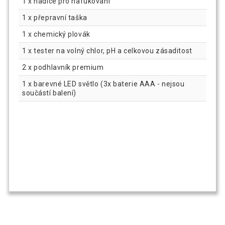
1 x hadice pro nafukování
1 x přepravní taška
1 x chemický plovák
1 x tester na volný chlor, pH a celkovou zásaditost
2 x podhlavník premium
1 x barevné LED světlo (3x baterie AAA - nejsou
součástí balení)