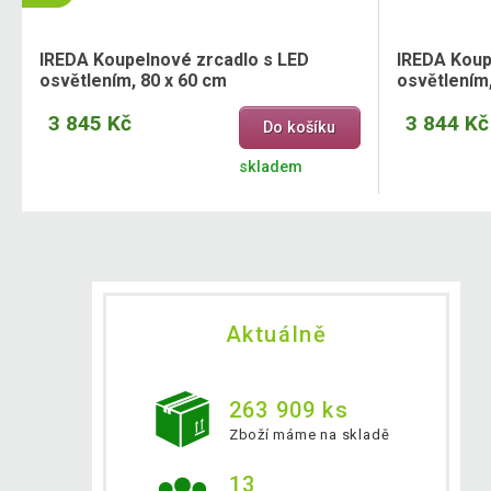
IREDA Koupelnové zrcadlo s LED
IREDA Koup
osvětlením, 80 x 60 cm
osvětlením,
3 845 Kč
3 844 Kč
Do košíku
skladem
Aktuálně
263 909 ks
Zboží máme na skladě
13