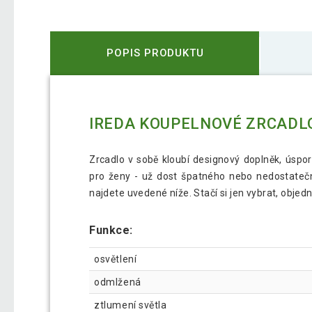
POPIS PRODUKTU
IREDA KOUPELNOVÉ ZRCADLO 
Zrcadlo v sobě kloubí designový doplněk, úspo
pro ženy - už dost špatného nebo nedostateč
najdete uvedené níže. Stačí si jen vybrat, obje
Funkce:
osvětlení
odmlžená
ztlumení světla