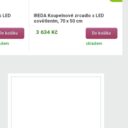
s LED
IREDA Koupelnové zrcadlo s LED
osvětlením, 70 x 50 cm
3 634 Kč
Do košíku
Do košíku
adem
skladem