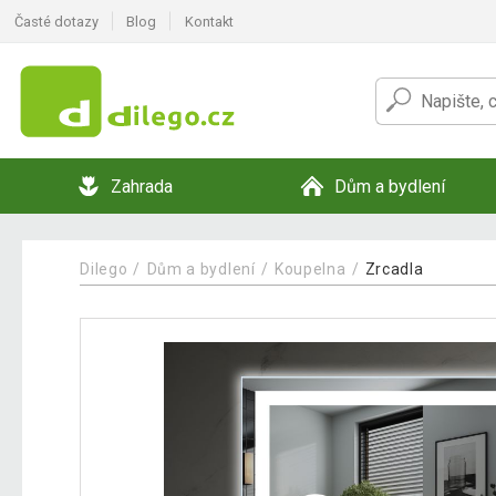
Časté dotazy
Blog
Kontakt
Zahrada
Dům a bydlení
Dilego
Dům a bydlení
Koupelna
Zrcadla