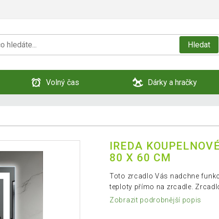
Hledat
Volný čas
Dárky a hračky
IREDA KOUPELNOVÉ
80 X 60 CM
Toto zrcadlo Vás nadchne funkcí
teploty přímo na zrcadle. Zrcadl
Zobrazit podrobnější popis