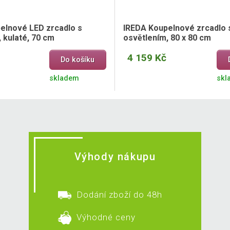
elnové LED zrcadlo s
IREDA Koupelnové zrcadlo 
 kulaté, 70 cm
osvětlením, 80 x 80 cm
4 159 Kč
Do košíku
skladem
skl
Výhody nákupu
Dodání zboží do 48h
Výhodné ceny