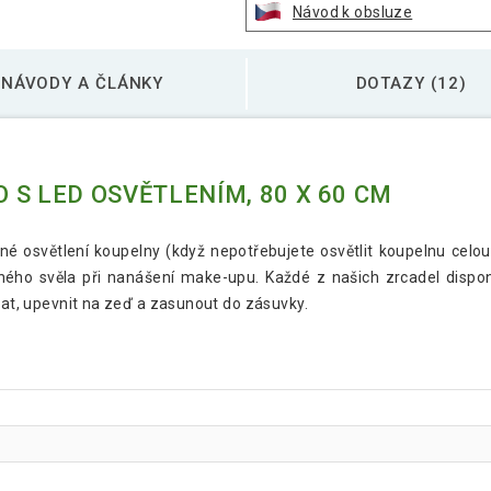
Návod k obsluze
NÁVODY A ČLÁNKY
DOTAZY (12)
S LED OSVĚTLENÍM, 80 X 60 CM
rné osvětlení koupelny (když nepotřebujete osvětlit koupelnu ce
ného svěla při nanášení make-upu. Každé z našich zrcadel disp
dnat, upevnit na zeď a zasunout do zásuvky.