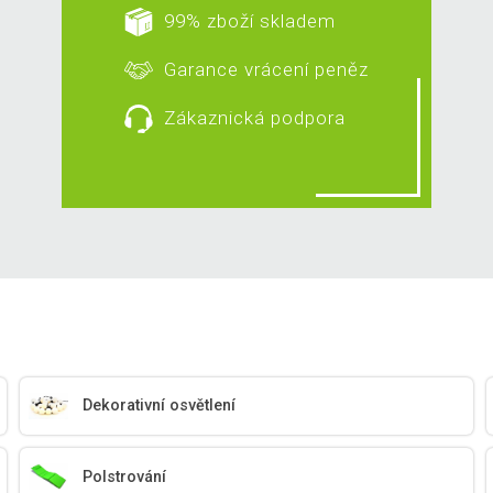
99% zboží skladem
Garance vrácení peněz
Zákaznická podpora
Dekorativní osvětlení
Polstrování