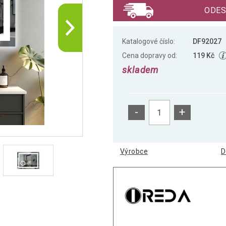
ODES
Katalogové číslo:
DF92027
Cena dopravy od:
119 Kč
skladem
-
+
Výrobce
D