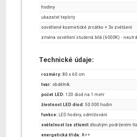
hodiny
ukazatel teploty
osvětlené kosmetické zrcátko + 3x zvětšení
změna osvětlení studená bílá (6000K) - neutrál
Technické údaje:
rozměry:
80 x 60 cm
tvar:
obdélník
počet LED:
120 diod na 1 metr
životnost LED diod:
50 000 hodin
funkce:
LED hodiny, odmlžování
světelnost lze ztlumit
dlouhým podržením tlač
energetická třída:
A++