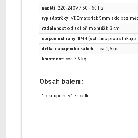
napětí:
220-240V / 50 - 60 Hz
typ zástrčky:
VDEmateriál: 5mm sklo bez mědi
vzdálenost od zdi při montáži:
3 cm
stupeň ochrany:
IP44 (ochrana proti stříkající
délka napájecího kabelu:
cca 1,5 m
hmotnost:
cca 7,5 kg
Obsah balení:
1 x koupelnové zrcadlo