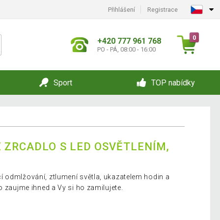
Přihlášení
Registrace
0
+420 777 961 768
PO - PÁ, 08:00 - 16:00
Sport
TOP nabídky
 ZRCADLO S LED OSVĚTLENÍM,
 odmlžování, ztlumení světla, ukazatelem hodin a
o zaujme ihned a Vy si ho zamilujete.