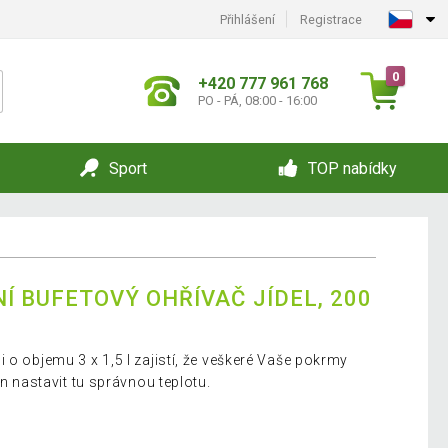
Přihlášení
Registrace
0
+420 777 961 768
PO - PÁ, 08:00 - 16:00
Sport
TOP nabídky
Í BUFETOVÝ OHŘÍVAČ JÍDEL, 200
 o objemu 3 x 1,5 l zajistí, že veškeré Vaše pokrmy
en nastavit tu správnou teplotu.