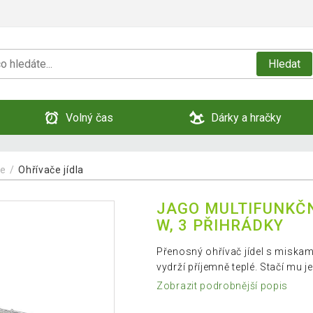
Hledat
Volný čas
Dárky a hračky
je
Ohřívače jídla
JAGO MULTIFUNKČN
W, 3 PŘIHRÁDKY
Přenosný ohřívač jídel s miskami
vydrží příjemně teplé. Stačí mu j
Zobrazit podrobnější popis