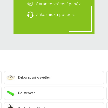
Garance vrácení peněz
Zákaznická podpora
Dekorativní osvětlení
Polstrování