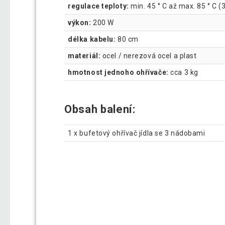
regulace teploty:
min. 45 ° C až max. 85 ° C 
výkon:
200 W
délka kabelu:
80 cm
materiál:
ocel / nerezová ocel a plast
hmotnost jednoho ohřívače:
cca 3 kg
Obsah balení:
1 x bufetový ohřívač jídla se 3 nádobami