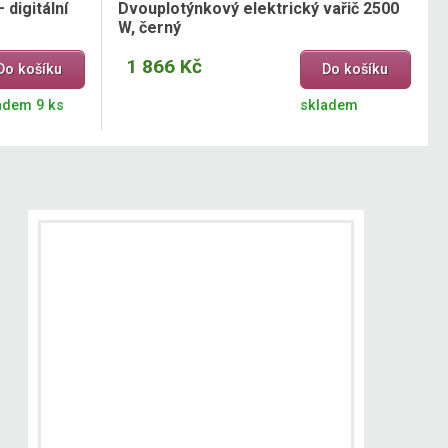
 digitální
Dvouplotýnkový elektrický vařič 2500
W, černý
1 866 Kč
Do košíku
Do košíku
adem 9 ks
skladem