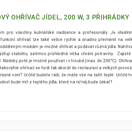
Ý OHŘÍVAČ JÍDEL, 200 W, 3 PŘIHRÁDKY
kem pro všechny kulinářské nadšence a profesionály. Je ideál
ifunkční ohřívač lze také velice rychle a snadno přeměnit na ve
 odděleným miskám je možné ohřívat a podávat různá jídla. Nahřívací
šťují stabilitu, zatímco průhledná víčka chrání potraviny. Zajisté
 Nádoby poté je možné používat i v troubě (max. do 200°C). Ohřívač
 takovýhle ohřívač se hodí tak akorát do restaurací a velkých provozů
a krásně voní? Určitě budete rádi, že máte vše na talíři teplé. Určit
adost bude mít z teplého jídla, které na ní/něj bude čekat?