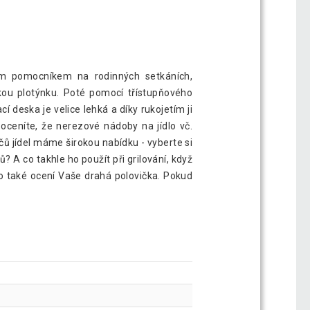
ním pomocníkem na rodinných setkáních,
lkou plotýnku. Poté pomocí třístupňového
 deska je velice lehká a díky rukojetím ji
 oceníte, že nerezové nádoby na jídlo vč.
ů jídel máme širokou nabídku - vyberte si
? A co takhle ho použít při grilování, když
ě ho také ocení Vaše drahá polovička. Pokud