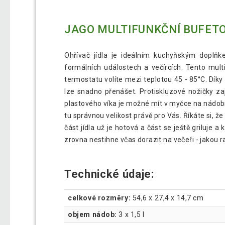
JAGO MULTIFUNKČNÍ BUFETOV
Ohřívač jídla je ideálním kuchyňským doplň
formálních událostech a večírcích. Tento mult
termostatu volíte mezi teplotou 45 - 85°C. Díky
lze snadno přenášet. Protiskluzové nožičky zaji
plastového víka je možné mít v myčce na nádobí.
tu správnou velikost právě pro Vás. Říkáte si, že
část jídla už je hotová a část se ještě griluje 
zrovna nestihne včas dorazit na večeři - jakou r
Technické údaje:
celkové rozměry:
54,6 x 27,4 x 14,7 cm
objem nádob:
3 x 1,5 l