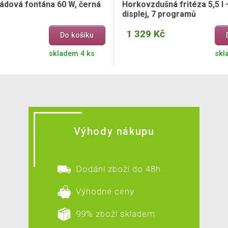
ádová fontána 60 W, černá
Horkovzdušná fritéza 5,5 l –
displej, 7 programů
1 329 Kč
Do košíku
skladem 4 ks
skl
Výhody nákupu
Dodání zboží do 48h
Výhodné ceny
99% zboží skladem