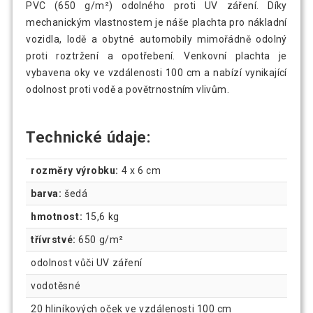
PVC (650 g/m²) odolného proti UV záření. Díky
mechanickým vlastnostem je náše plachta pro nákladní
vozidla, lodě a obytné automobily mimořádně odolný
proti roztržení a opotřebení. Venkovní plachta je
vybavena oky ve vzdálenosti 100 cm a nabízí vynikající
odolnost proti vodě a povětrnostním vlivům.
Technické údaje:
rozměry výrobku:
4 x 6 cm
barva:
šedá
hmotnost:
15,6 kg
třívrstvé:
650 g/m²
odolnost vůči UV záření
vodotěsné
20 hliníkových oček ve vzdálenosti 100 cm