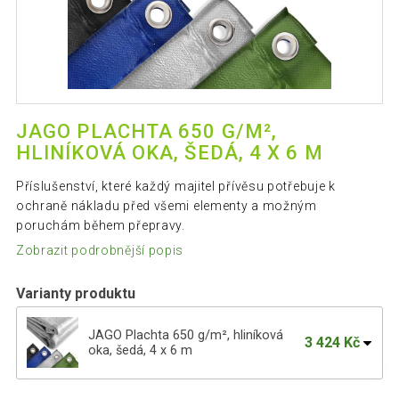
JAGO PLACHTA 650 G/M²,
HLINÍKOVÁ OKA, ŠEDÁ, 4 X 6 M
Příslušenství, které každý majitel přívěsu potřebuje k
ochraně nákladu před všemi elementy a možným
poruchám během přepravy.
Zobrazit podrobnější popis
Varianty produktu
JAGO Plachta 650 g/m², hliníková
3 424 Kč
oka, šedá, 4 x 6 m
JAGO Plachta 650 g/m², hliníková oka,