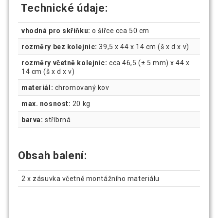
Technické údaje:
vhodná pro skříňku:
o šířce cca 50 cm
rozměry bez kolejnic:
39,5 x 44 x 14 cm (š x d x v)
rozměry včetně kolejnic:
cca 46,5 (± 5 mm) x 44 x
14 cm (š x d x v)
materiál:
chromovaný kov
max. nosnost:
20 kg
barva:
stříbrná
Obsah balení:
2 x zásuvka včetně montážního materiálu