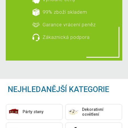
99% zboží skladem
Garance vrácení peněz
Zákaznická podpora
NEJHLEDANĚJŠÍ KATEGORIE
Dekorativní
Párty stany
osvětlení