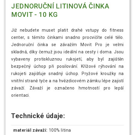
JEDNORUČNÍ LITINOVÁ ČINKA
MOVIT - 10 KG
Již nebudete muset platit drahé vstupy do fitness
center, s těmito činkami snadno procvičíte celé tělo.
Jednoruční činka se závažím Movit Pro je velmi
skladná, díky čemuž jsou ideální na cesty i doma. Jsou
vybaveny protiskluznou rukojetí, aby byl zajištěn
bezpečný úchop při posilování. Křížové rýhování na
rukojeti zajišťuje snadný úchop. Pryžové kroužky na
vnitřní straně tyče a na hvězdicovém zámku lépe zajistí
závaží. Závaží je označeno hmotností pro lepší
orientaci.
Technické údaje:
materiál závaží:
100% litina