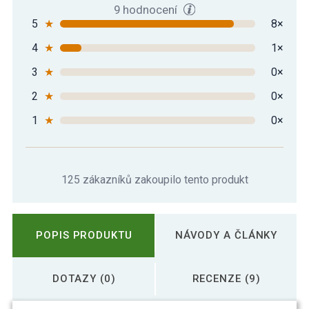
9 hodnocení
5
★
8×
4
★
1×
3
★
0×
2
★
0×
1
★
0×
125 zákazníků zakoupilo tento produkt
POPIS PRODUKTU
NÁVODY A ČLÁNKY
DOTAZY (0)
RECENZE (9)