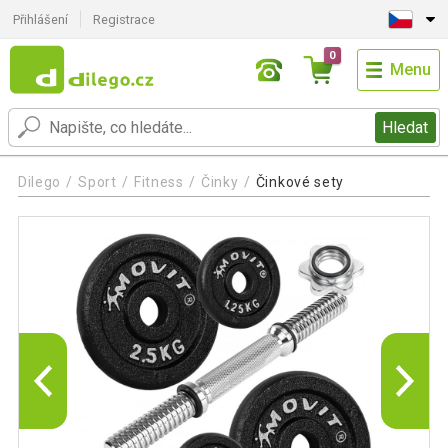
Přihlášení
Registrace
0
Menu
Hledat
Dilego
Sport
Fitness
Činky
Činkové sety