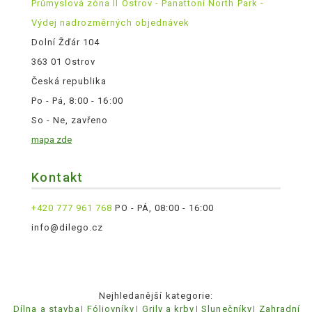
Průmyslová zóna II Ostrov - Panattoni North Park -
Výdej nadrozměrných objednávek
Dolní Žďár 104
363 01 Ostrov
Česká republika
Po - Pá, 8:00 - 16:00
So - Ne, zavřeno
mapa zde
Kontakt
+420 777 961 768
PO - PÁ, 08:00 - 16:00
info@dilego.cz
Nejhledanější kategorie:
Dílna a stavba
Fóliovníky
Grily a krby
Slunečníky
Zahradní