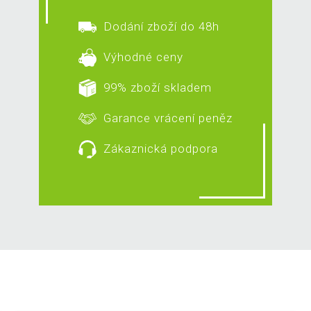
Dodání zboží do 48h
Výhodné ceny
99% zboží skladem
Garance vrácení peněz
Zákaznická podpora