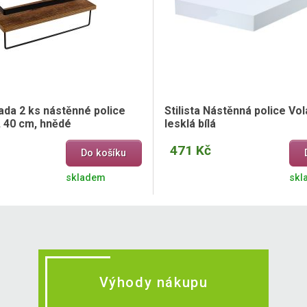
ada 2 ks nástěnné police
Stilista Nástěnná police Vol
, 40 cm, hnědé
lesklá bílá
471 Kč
Do košíku
skladem
skl
Výhody nákupu