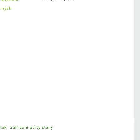
ěrných
ytek
Zahradní párty stany