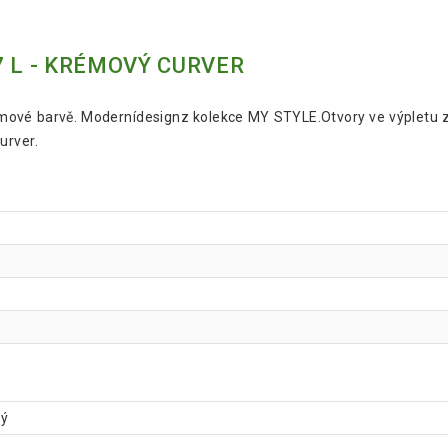
7 L - KRÉMOVÝ CURVER
mové barvě. Modernídesignz kolekce MY STYLE.Otvory ve výpletu zaji
urver.
vý