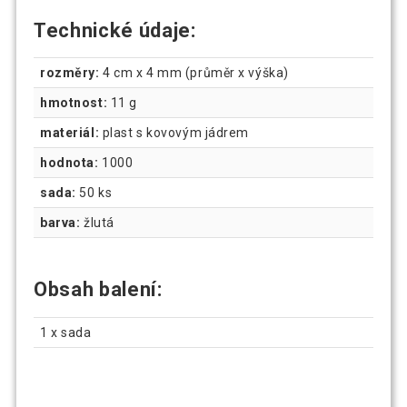
Technické údaje:
rozměry:
4 cm x 4 mm (průměr x výška)
hmotnost:
11 g
materiál:
plast s kovovým jádrem
hodnota:
1000
sada:
50 ks
barva:
žlutá
Obsah balení:
1 x sada