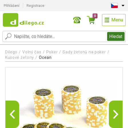
Přihlášení
Registrace
0
Menu
Hledat
Dilego
Volný čas
Poker
Sady žetonů na poker
Kusové žetony
Ocean