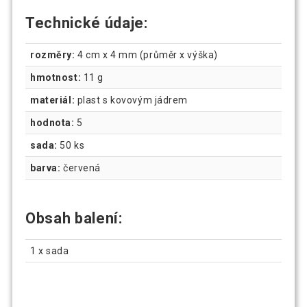
Technické údaje:
rozměry:
4 cm x 4 mm (průměr x výška)
hmotnost:
11 g
materiál:
plast s kovovým jádrem
hodnota:
5
sada:
50 ks
barva:
červená
Obsah balení:
1 x sada