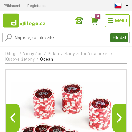
Přihlášení
Registrace
0
Menu
Hledat
Dilego
Volný čas
Poker
Sady žetonů na poker
Kusové žetony
Ocean