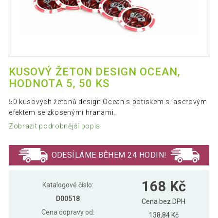
KUSOVÝ ŽETON DESIGN OCEAN,
HODNOTA 5, 50 KS
50 kusových žetonů design Ocean s potiskem s laserovým
efektem se zkosenými hranami.
Zobrazit podrobnější popis
ODESÍLÁME BĚHEM 24 HODIN!
168 Kč
Katalogové číslo:
D00518
Cena bez DPH
Cena dopravy od:
138,84 Kč