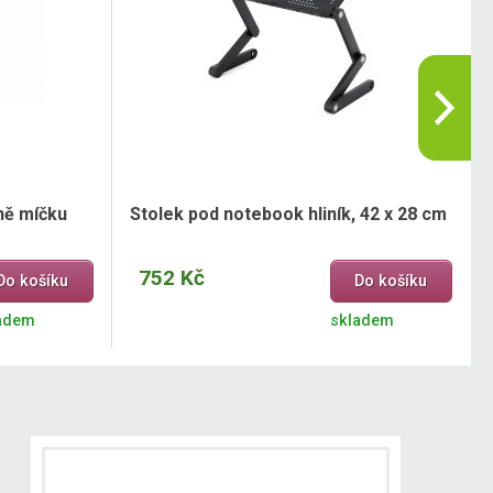
ně míčku
Stolek pod notebook hliník, 42 x 28 cm
752 Kč
Do košíku
Do košíku
adem
skladem