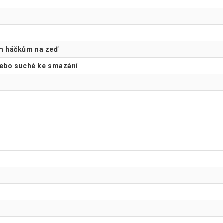
ým háčkům na zeď
nebo suché ke smazání