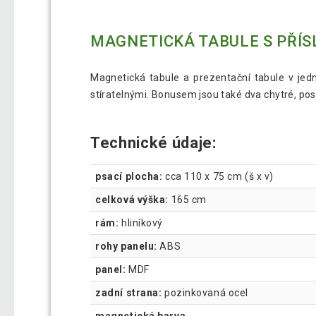
MAGNETICKÁ TABULE S PŘÍS
Magnetická tabule a prezentační tabule v jed
stíratelnými. Bonusem jsou také dva chytré, po
Technické údaje:
psací plocha:
cca 110 x 75 cm (š x v)
celková výška:
165 cm
rám:
hliníkový
rohy panelu:
ABS
panel:
MDF
zadní strana:
pozinkovaná ocel
magnetická barva