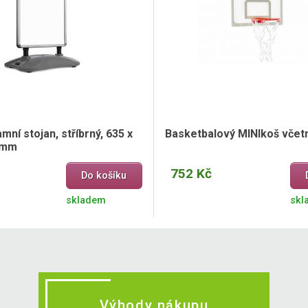
ní stojan, stříbrný, 635 x
Basketbalový MINIkoš včet
 mm
752 Kč
Do košíku
skladem
skl
Výhody nákupu