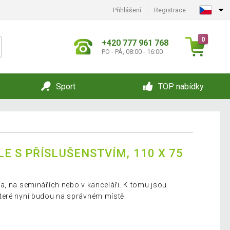
Přihlášení
Registrace
0
+420 777 961 768
PO - PÁ, 08:00 - 16:00
Sport
TOP nabídky
E S PŘÍSLUŠENSTVÍM, 110 X 75
a, na seminářích nebo v kanceláři. K tomu jsou
teré nyní budou na správném místě.