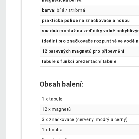
barva:
bílá / stříbrná
praktická police na značkovače a houbu
snadná montáž na zeď díky volně pohybliv
ideální pro značkovače rozpustné ve vodě 
12 barevných magnetů pro připevnění
tabule s funkcí prezentační tabule
Obsah balení:
1 x tabule
12 x magnetů
3 x značkovače (červený, modrý a černý)
1 x houba